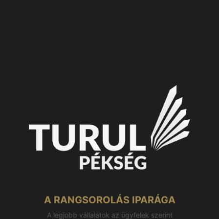
A RANGSOROLÁS IPARÁGA
A legjobb vállalatok az ügyfelek szerint