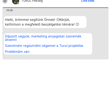
TURUL Pékség
Live chat
16:08
Helló, örömmel segítünk Önnek! 🙂Kérjük,
kattintson a megfelelő beszélgetési témára! 🙂
Díjazott vagyok, marketing anyagokat szeretnék
átvenni
Szeretném regisztrálni cégemet a Turul projektbe
Problémám van