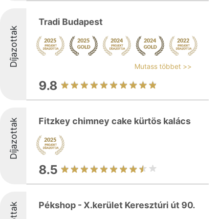
Tradi Budapest
Díjazottak
Mutass többet >>
9.8
Fitzkey chimney cake kürtös kalács
Díjazottak
8.5
Pékshop - X.kerület Keresztúri út 90.