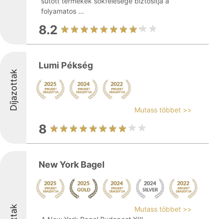
sütött termékek sokfélesége biztosítja a
folyamatos ...
8.2
Lumi Pékség
Díjazottak
Mutass többet >>
8
New York Bagel
Mutass többet >>