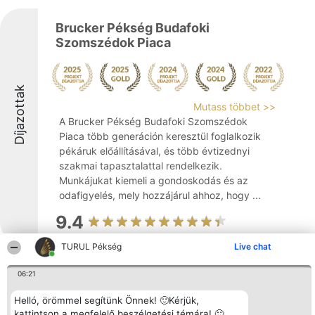
Brucker Pékség Budafoki
Szomszédok Piaca
Díjazottak
Mutass többet >>
A Brucker Pékség Budafoki Szomszédok
Piaca több generáción keresztül foglalkozik
pékáruk előállításával, és több évtizednyi
szakmai tapasztalattal rendelkezik.
Munkájukat kiemeli a gondoskodás és az
odafigyelés, mely hozzájárul ahhoz, hogy ...
9.4
TURUL Pékség
Live chat
Panderas Pékség
Díjazottak
06:21
Helló, örömmel segítünk Önnek! 🙂Kérjük,
kattintson a megfelelő beszélgetési témára! 🙂