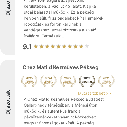
Díjazottak
A New York Bagel Budapest XIII.
kerületében, a Váci út 45. alatt, Klapka
utcai bejárattal működik. Ez a pékség
helyben sült, friss bageleket kínál, amelyek
ropogósak és forrón kerülnek a
vendégekhez, ezzel biztosítva a kiváló
ízvilágot. Termékeik ...
9.1
Chez Matild Kézműves Pékség
Díjazottak
Mutass többet >>
A Chez Matild Kézműves Pékség Budapest
Gellért-hegy térségében, a Ménesi úton
működik, és autentikus francia
péksüteményeket valamint közkedvelt
magyar finomságokat kínál. A pékség