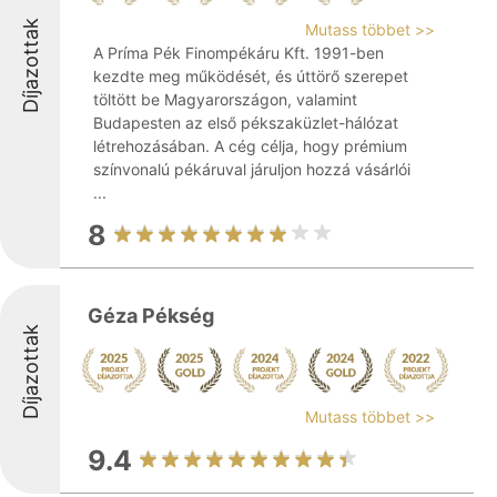
Díjazottak
Mutass többet >>
A Príma Pék Finompékáru Kft. 1991-ben
kezdte meg működését, és úttörő szerepet
töltött be Magyarországon, valamint
Budapesten az első pékszaküzlet-hálózat
létrehozásában. A cég célja, hogy prémium
színvonalú pékáruval járuljon hozzá vásárlói
...
8
Géza Pékség
Díjazottak
Mutass többet >>
9.4