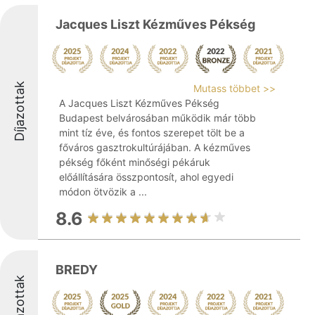
Jacques Liszt Kézműves Pékség
Díjazottak
Mutass többet >>
A Jacques Liszt Kézműves Pékség
Budapest belvárosában működik már több
mint tíz éve, és fontos szerepet tölt be a
főváros gasztrokultúrájában. A kézműves
pékség főként minőségi pékáruk
előállítására összpontosít, ahol egyedi
módon ötvözik a ...
8.6
BREDY
Díjazottak