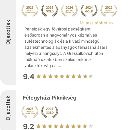
Díjazottak
Mutass többet >>
Panelpék egy fővárosi pékségként
elsősorban a hagyományos kézműves
sütéstechnológiák és a kiváló minőségű,
adalékmentes alapanyagok felhasználására
helyezi a hangsúlyt. A Grassalkovich úton
működő üzletükben széles pékáru-
választék várja a ...
9.4
Félegyházi Piknikség
Díjazottak
9.2