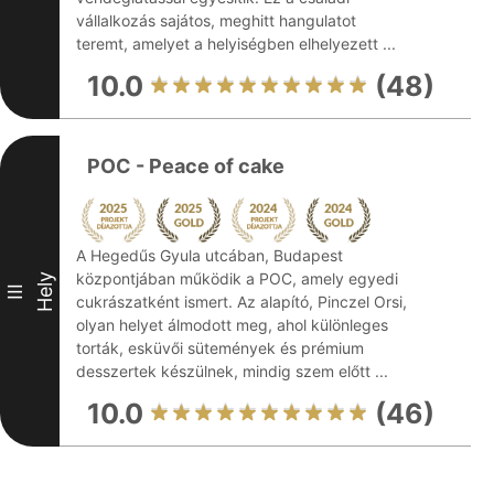
vállalkozás sajátos, meghitt hangulatot
teremt, amelyet a helyiségben elhelyezett ...
10.0
(48)
POC - Peace of cake
A Hegedűs Gyula utcában, Budapest
központjában működik a POC, amely egyedi
Hely
III
cukrászatként ismert. Az alapító, Pinczel Orsi,
olyan helyet álmodott meg, ahol különleges
torták, esküvői sütemények és prémium
desszertek készülnek, mindig szem előtt ...
10.0
(46)