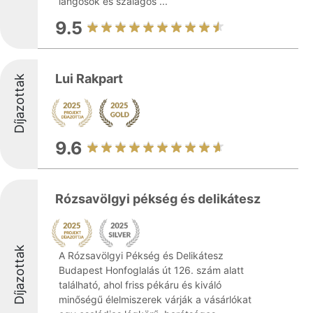
lángosok és szalagos ...
9.5
Lui Rakpart
Díjazottak
9.6
Rózsavölgyi pékség és delikátesz
Díjazottak
A Rózsavölgyi Pékség és Delikátesz
Budapest Honfoglalás út 126. szám alatt
található, ahol friss pékáru és kiváló
minőségű élelmiszerek várják a vásárlókat