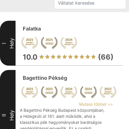
Falatka
Hely
I
10.0
(66)
Bagettino Pékség
Mutass többet >>
A Bagettino Pékség Budapest központjában,
Hely
II
a Hidegkúti út 161. alatt működik, ahol a
klasszikus pék hagyományokat barátságos
vendéglátással egyesítik. Ez a családi