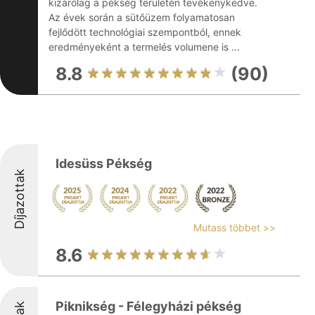
kizárólag a pékség területén tevékenykedve.
Az évek során a sütőüzem folyamatosan
fejlődött technológiai szempontból, ennek
eredményeként a termelés volumene is ...
8.8
(90)
Idesüss Pékség
Díjazottak
Mutass többet >>
8.6
Piknikség - Félegyházi pékség