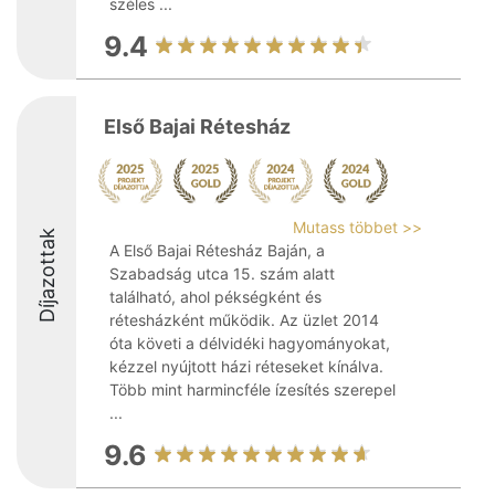
széles ...
9.4
Első Bajai Rétesház
Mutass többet >>
Díjazottak
A Első Bajai Rétesház Baján, a
Szabadság utca 15. szám alatt
található, ahol pékségként és
rétesházként működik. Az üzlet 2014
óta követi a délvidéki hagyományokat,
kézzel nyújtott házi réteseket kínálva.
Több mint harmincféle ízesítés szerepel
...
9.6