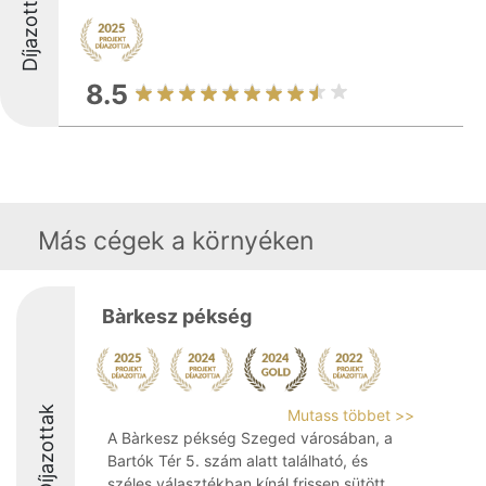
Díjazottak
8.5
Más cégek a környéken
Bàrkesz pékség
Díjazottak
Mutass többet >>
A Bàrkesz pékség Szeged városában, a
Bartók Tér 5. szám alatt található, és
széles választékban kínál frissen sütött,