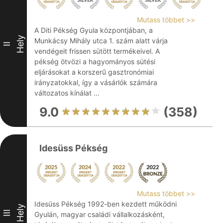
Mutass többet >>
A Diti Pékség Gyula központjában, a
Hely
Munkácsy Mihály utca 1. szám alatt várja
II
vendégeit frissen sütött termékeivel. A
pékség ötvözi a hagyományos sütési
eljárásokat a korszerű gasztronómiai
irányzatokkal, így a vásárlók számára
változatos kínálat ...
9.0
(358)
Idesüss Pékség
Mutass többet >>
Idesüss Pékség 1992-ben kezdett működni
Hely
III
Gyulán, magyar családi vállalkozásként,