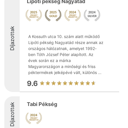
Lipóti pékség Nagyatád
Díjazottak
A Kossuth utca 10. szám alatt működő
Lipóti pékség Nagyatád része annak az
országos hálózatnak, amelyet 1992-
ben Tóth József Péter alapított. Az
évek során ez a márka
Magyarországon a minőségi és friss
péktermékek jelképévé vált, különös ...
9.6
Tabi Pékség
Díjazottak