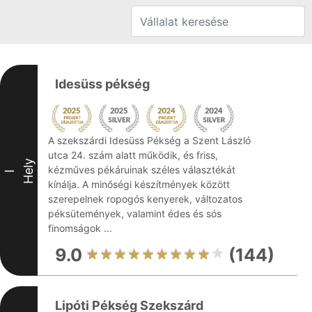
Idesüss pékség
A szekszárdi Idesüss Pékség a Szent László
utca 24. szám alatt működik, és friss,
Hely
kézműves pékáruinak széles választékát
I
kínálja. A minőségi készítmények között
szerepelnek ropogós kenyerek, változatos
péksütemények, valamint édes és sós
finomságok ...
9.0
(144)
Lipóti Pékség Szekszárd