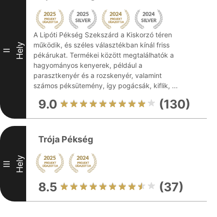
A Lipóti Pékség Szekszárd a Kiskorzó téren
működik, és széles választékban kínál friss
Hely
II
pékárukat. Termékei között megtalálhatók a
hagyományos kenyerek, például a
parasztkenyér és a rozskenyér, valamint
számos péksütemény, így pogácsák, kiflik, ...
9.0
(130)
Trója Pékség
Hely
III
8.5
(37)