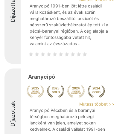
Díjazottak
Aranycipó 1991-ben jött létre családi
vállalkozásként, és az évek során
meghatározó beszállítói pozíciót és
népszerű szaküzlethálózatot épített ki a
pécsi–baranyai régióban. A cég alapja a
kenyér fontosságába vetett hit,
valamint az évszázados ...
Aranycipó
Díjazottak
Mutass többet >>
Aranycipó Pécsben és a baranyai
térségben meghatározó pékségi
láncként van jelen, amelyet sokan
kedvelnek. A családi vállalat 1991-ben