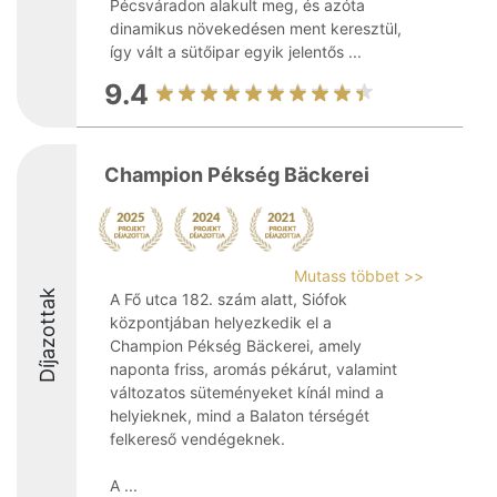
Pécsváradon alakult meg, és azóta
dinamikus növekedésen ment keresztül,
így vált a sütőipar egyik jelentős ...
9.4
Champion Pékség Bäckerei
Mutass többet >>
Díjazottak
A Fő utca 182. szám alatt, Siófok
központjában helyezkedik el a
Champion Pékség Bäckerei, amely
naponta friss, aromás pékárut, valamint
változatos süteményeket kínál mind a
helyieknek, mind a Balaton térségét
felkereső vendégeknek.
A ...