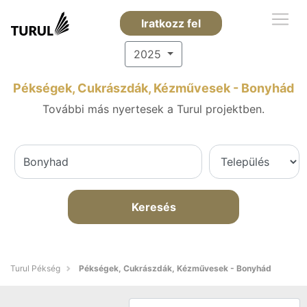
Iratkozz fel
2025
Pékségek, Cukrászdák, Kézművesek - Bonyhád
További más nyertesek a Turul projektben.
Keresés
Turul Pékség
Pékségek, Cukrászdák, Kézművesek - Bonyhád