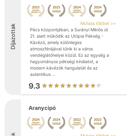
Mutass többet >>
Díjazottak
Pécs központjában, a Surányi Miklós út
21. alatt működik az Utópia Pékség -
Kávézó, amely különleges
atmoszférájával tűnik ki a város
vendéglátóhelyei közül. Ez az egység a
hagyományos pékségi kínálatot, a
modern kávézók hangulatát és az
autentikus ...
9.3
Aranycipó
Mutass többet >>