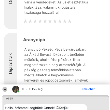
várja a vendégeket. Az üzlet esztétikus
kialakítása, valamint kifogástalan
tisztasága hozzájárul ...
Aranycipó
Aranycipó Pékség Pécs belvárosában,
az Árkád Bevásárlóközpont területén
Díjazottak
működik, ahol a friss pékáruk illata
meghatározza a hely atmoszféráját. A
pékség gazdag termékkínálatában
megtalálhatók a hagyományos
kenyerek és ropogós zsemlék, amelyek
...
TURUL Pékség
Live chat
09:35
Helló, örömmel segítünk Önnek! 🙂Kérjük,