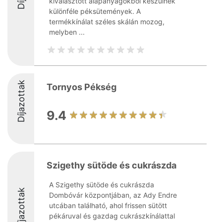
kiválasztott alapanyagokból készülnek
különféle péksütemények. A
termékkínálat széles skálán mozog,
melyben ...
Díjazottak
Tornyos Pékség
9.4
Szigethy sütöde és cukrászda
A Szigethy sütöde és cukrászda
Díjazottak
Dombóvár központjában, az Ady Endre
utcában található, ahol frissen sütött
pékáruval és gazdag cukrászkínálattal