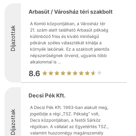
Arbasüt / Városház téri szakbolt
A Komló központjában, a Városház tér
Díjazottak
21. szám alatt található Arbasüt pékség
különböző friss és kiváló minőségű
pékáruk széles választékát kínálja a
környék lakóinak. Ez a szakbolt jelentős
népszerűségnek örvend, ugyanis több
alkalommal is ...
8.6
Decsi Pék Kft.
A Decsi Pék Kft. 1993-ban alakult meg,
Díjazottak
jogelődje a régi „TSZ. Pékség” volt,
Decs központjában, a festői Sárköz
régióban. A vállalat az Egyetértés TSZ.,
valamint huszonnégy magánszemély