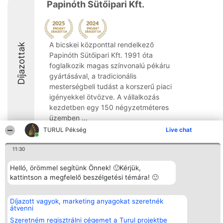
Papinóth Sütőipari Kft.
A bicskei központtal rendelkező
Díjazottak
Papinóth Sütőipari Kft. 1991 óta
foglalkozik magas színvonalú pékáru
gyártásával, a tradicionális
mesterségbeli tudást a korszerű piaci
igényekkel ötvözve. A vállalkozás
kezdetben egy 150 négyzetméteres
üzemben ...
TURUL Pékség
Live chat
8.8
11:30
Helló, örömmel segítünk Önnek! 🙂Kérjük,
Rangsorszervező
Népszavazás
Elérhetőség
kattintson a megfelelő beszélgetési témára! 🙂
SC Beautiful Company S.R.L.
Nyertesek
Elérhetőség
Bulevardul Aleea Timișul De
Az összes
Sus Nr. 2, Bl. A30, Sc. A, Et.
díjazottak
Díjazott vagyok, marketing anyagokat szeretnék
4, Ap. 13
listája
átvenni
Bukarest 53-238
Szabályok
Adószám 36737675
Státusz
Szeretném regisztrálni cégemet a Turul projektbe