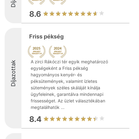
8.6
Friss pékség
A zirci Rákóczi tér egyik meghatározó
Díjazottak
egységeként a Friss pékség
hagyományos kenyér- és
péksütemények, valamint ízletes
sütemények széles skáláját kínálja
ügyfeleinek, garantálva mindennapi
frissességet. Az üzlet választékában
megtalálhatók ...
8.4