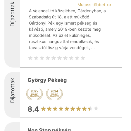
Díjazottak
Mutass többet >>
A Velencei-tó közelében, Gárdonyban, a
Szabadság út 18. alatt működő
Gárdonyi Pék egy ismert pékség és
kávézó, amely 2019-ben kezdte meg
működését. Az üzlet különleges,
rusztikus hangulattal rendelkezik, és
tavasztól őszig várja vendégeit, ...
György Pékség
Díjazottak
8.4
Non Stop pékség