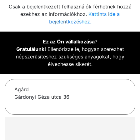
Csak a bejelentkezett felhasználók férhetnek hozzá
ezekhez az információkhoz.
Kattints ide a
bejelentkezéshez.
Ez az Ön vállalkozása
?
Gratulálunk!
Ellenőrizze le, hogyan szerezhet
népszerűsítéshez szükséges anyagokat, hogy
élvezhesse sikerét.
Agárd
Gárdonyi Géza utca 36