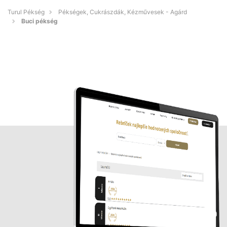
Turul Pékség
Pékségek, Cukrászdák, Kézművesek - Agárd
Buci pékség