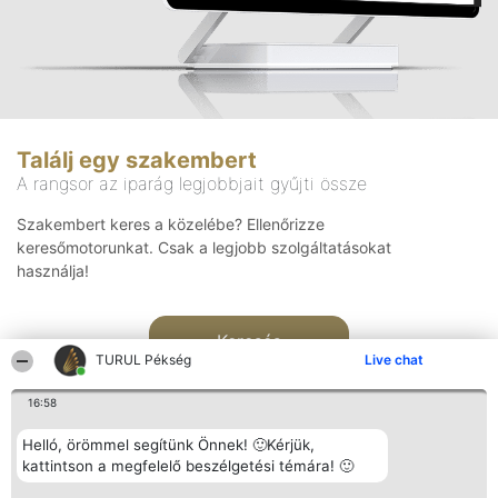
Találj egy szakembert
A rangsor az iparág legjobbjait gyűjti össze
Szakembert keres a közelébe? Ellenőrizze
keresőmotorunkat. Csak a legjobb szolgáltatásokat
használja!
Keresés
TURUL Pékség
Live chat
16:58
Helló, örömmel segítünk Önnek! 🙂Kérjük,
kattintson a megfelelő beszélgetési témára! 🙂