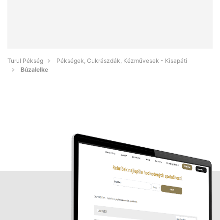
Turul Pékség
Pékségek, Cukrászdák, Kézművesek - Kisapáti
Búzalelke