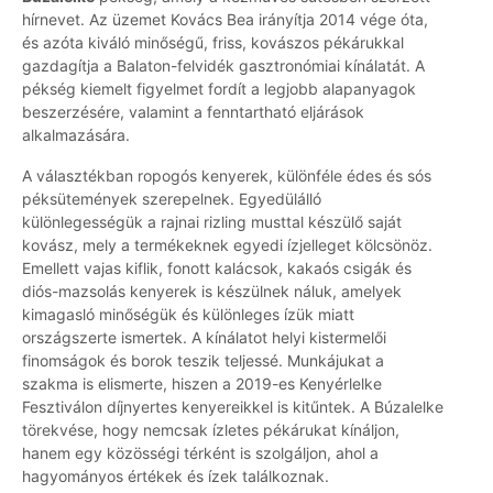
hírnevet. Az üzemet Kovács Bea irányítja 2014 vége óta,
és azóta kiváló minőségű, friss, kovászos pékárukkal
gazdagítja a Balaton-felvidék gasztronómiai kínálatát. A
pékség kiemelt figyelmet fordít a legjobb alapanyagok
beszerzésére, valamint a fenntartható eljárások
alkalmazására.
A választékban ropogós kenyerek, különféle édes és sós
péksütemények szerepelnek. Egyedülálló
különlegességük a rajnai rizling musttal készülő saját
kovász, mely a termékeknek egyedi ízjelleget kölcsönöz.
Emellett vajas kiflik, fonott kalácsok, kakaós csigák és
diós-mazsolás kenyerek is készülnek náluk, amelyek
kimagasló minőségük és különleges ízük miatt
országszerte ismertek. A kínálatot helyi kistermelői
finomságok és borok teszik teljessé. Munkájukat a
szakma is elismerte, hiszen a 2019-es Kenyérlelke
Fesztiválon díjnyertes kenyereikkel is kitűntek. A Búzalelke
törekvése, hogy nemcsak ízletes pékárukat kínáljon,
hanem egy közösségi térként is szolgáljon, ahol a
hagyományos értékek és ízek találkoznak.