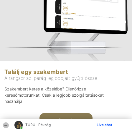
Találj egy szakembert
A rangsor az iparág legjobbjait gyűjti össze
Szakembert keres a közelébe? Ellenőrizze
keresőmotorunkat. Csak a legjobb szolgáltatásokat
használja!
Keresés
TURUL Pékség
Live chat