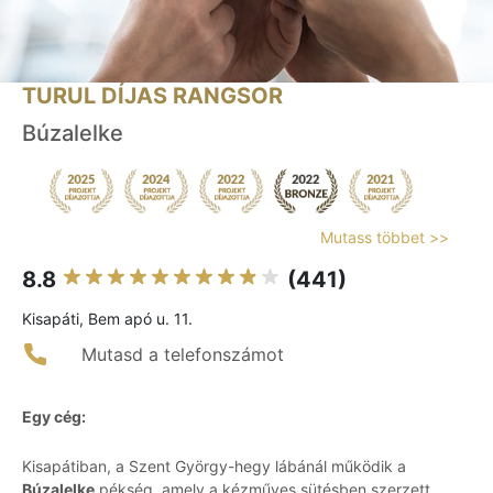
TURUL DÍJAS RANGSOR
Búzalelke
Mutass többet >>
8.8
(441)
Kisapáti, Bem apó u. 11.
Mutasd a telefonszámot
Egy cég:
Kisapátiban, a Szent György-hegy lábánál működik a
Búzalelke
pékség, amely a kézműves sütésben szerzett