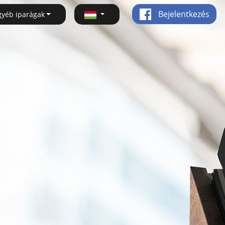
Bejelentkezés
gyéb iparágak