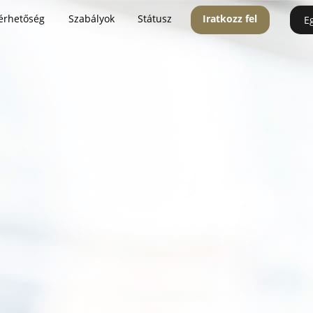
érhetőség
Szabályok
Státusz
Iratkozz fel
E