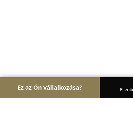
Ez az Ön vállalkozása?
Ellenő
Turul Pékség
Pékségek, Cukrászdák, Kézművese