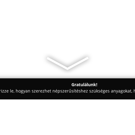
Gratulálunk!
rizze le, hogyan szerezhet népszerűsítéshez szükséges anyagokat, h
k - Budapest
Budapest Bagel - Buda