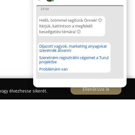
23:54
Helló, örömmel segítünk Önnek! 🙂
Kérjük, kattintson a megfelelő
beszélgetési témára! 🙂
Díjazott vagyok, marketing anyagokat
szeretnék átvenni
Szeretném regisztrálni cégemet a Turul
projektbe
Problémám van
Ellenőrizze le
ogy élvezhesse sikerét.