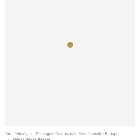
Turul Pékség
Pékségek, Cukrászdák, Kézművesek - Budapest
Hékás Békás Pékség