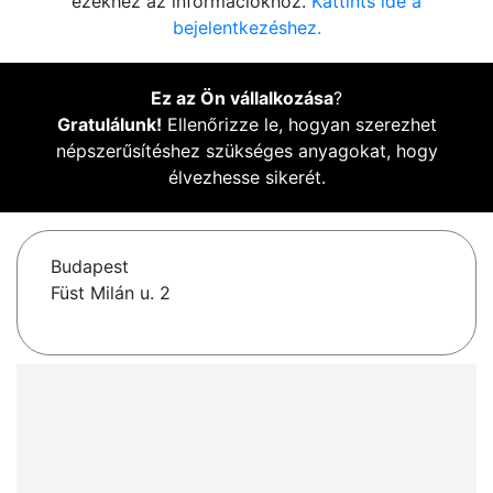
ezekhez az információkhoz.
Kattints ide a
bejelentkezéshez.
Ez az Ön vállalkozása
?
Gratulálunk!
Ellenőrizze le, hogyan szerezhet
népszerűsítéshez szükséges anyagokat, hogy
élvezhesse sikerét.
Budapest
Füst Milán u. 2