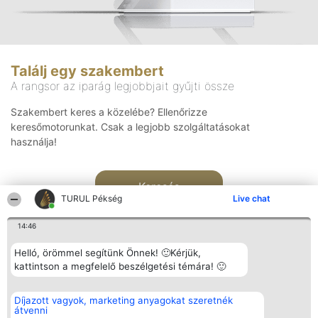
Találj egy szakembert
A rangsor az iparág legjobbjait gyűjti össze
Szakembert keres a közelébe? Ellenőrizze
keresőmotorunkat. Csak a legjobb szolgáltatásokat
használja!
Keresés
TURUL Pékség
Live chat
14:46
Helló, örömmel segítünk Önnek! 🙂Kérjük,
kattintson a megfelelő beszélgetési témára! 🙂
Rangsorszervező
Népszavazás
Elérhetőség
Díjazott vagyok, marketing anyagokat szeretnék
SC Beautiful Company S.R.L.
Nyertesek
Elérhetőség
átvenni
Bulevardul Aleea Timișul De
Az összes