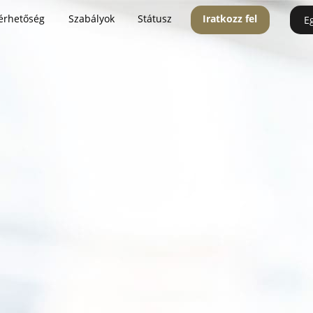
érhetőség
Szabályok
Státusz
Iratkozz fel
E