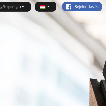
Bejelentkezés
gyéb iparágak