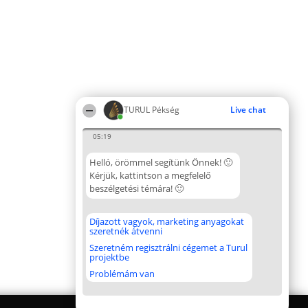
TURUL Pékség
Live chat
05:19
Helló, örömmel segítünk Önnek! 🙂
Kérjük, kattintson a megfelelő
beszélgetési témára! 🙂
Díjazott vagyok, marketing anyagokat
szeretnék átvenni
Szeretném regisztrálni cégemet a Turul
projektbe
Problémám van