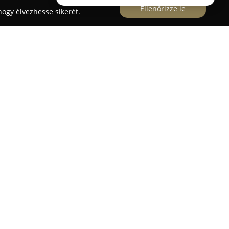
Ellenőrizze le
ogy élvezhesse sikerét.
a 30. szám alatt működő
Hazai Pékség
elsősorban
erek kínálatáról ismert. A pékség a kiváló
gyományos sütési módszerek tiszteletben
 ízletes termékeket bocsát rendelkezésre. A
kenyerek, illatos kiflik, puha zsemlék, valamint
elyek mindegyike a frissen sütés élményét hozza
a kenyerek hosszú ideig megőrzik frissességüket
ékség kiemelkedik a piaci versenyben. A
et is tartalmaz, így például a croissant-ok