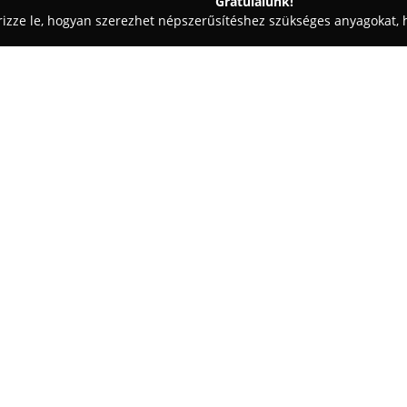
Gratulálunk!
rizze le, hogyan szerezhet népszerűsítéshez szükséges anyagokat, h
- Albertirsa
Hazai Pékség Kft
Egy cég:
Az albertirsai Irsay Károly utc
friss pékáruk és különféle keny
minőségű alapanyagok és a ha
tartásával minden nap friss és
Mutass többet >>
kínálatban szerepelnek ropogós 
gondosan készített kalácsok, m
közelebb.
A vevők visszajelzései szerint 
és puhák maradnak, ezáltal a p
választék modern péksütemények