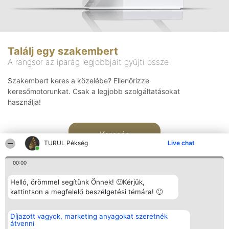
Találj egy szakembert
A rangsor az iparág legjobbjait gyűjti össze
Szakembert keres a közelébe? Ellenőrizze
keresőmotorunkat. Csak a legjobb szolgáltatásokat
használja!
Keresés
TURUL Pékség
Live chat
00:00
Helló, örömmel segítünk Önnek! 🙂Kérjük,
kattintson a megfelelő beszélgetési témára! 🙂
Rangsorszervező
Népszavazás
Elérhetőség
Díjazott vagyok, marketing anyagokat szeretnék
SC Beautiful Company S.R.L.
Nyertesek
Elérhetőség
átvenni
Bulevardul Aleea Timișul De
Az összes