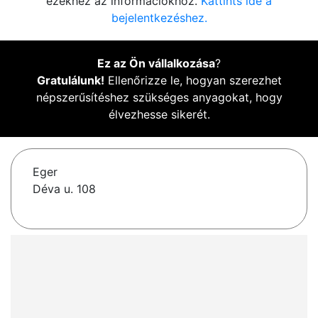
ezekhez az információkhoz.
Kattints ide a
bejelentkezéshez.
Ez az Ön vállalkozása
?
Gratulálunk!
Ellenőrizze le, hogyan szerezhet
népszerűsítéshez szükséges anyagokat, hogy
élvezhesse sikerét.
Eger
Déva u. 108