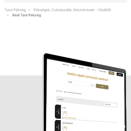
Turul Pékség
Pékségek, Cukrászdák, Kézművesek - Gödöllő
Reál Tani Pékség