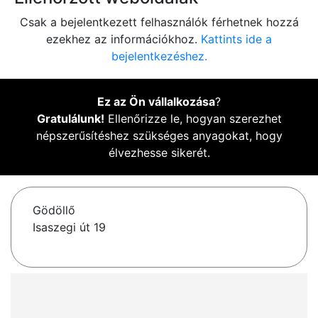
Csak a bejelentkezett felhasználók férhetnek hozzá
ezekhez az információkhoz.
Kattints ide a
bejelentkezéshez.
Ez az Ön vállalkozása
?
Gratulálunk!
Ellenőrizze le, hogyan szerezhet
népszerűsítéshez szükséges anyagokat, hogy
élvezhesse sikerét.
Gödöllő
Isaszegi út 19