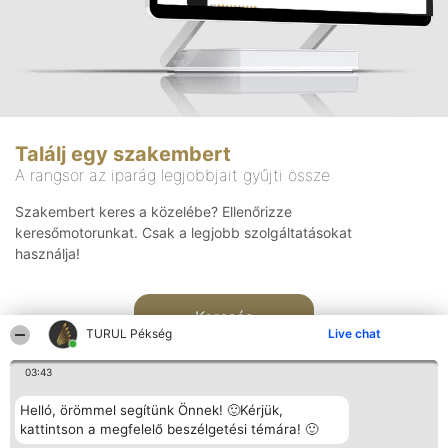
Találj egy szakembert
A rangsor az iparág legjobbjait gyűjti össze
Szakembert keres a közelébe? Ellenőrizze
keresőmotorunkat. Csak a legjobb szolgáltatásokat
használja!
Keresés
TURUL Pékség
Live chat
03:43
Helló, örömmel segítünk Önnek! 🙂Kérjük,
kattintson a megfelelő beszélgetési témára! 🙂