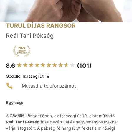
TURUL DÍJAS RANGSOR
Reál Tani Pékség
8.6
(101)
Gödöllő, Isaszegi út 19
Mutasd a telefonszámot
Egy cég:
A Gödöllő központjában, az Isaszegi út 19. alatt működő
Reál Tani Pékség
friss pékáruval és hagyományos ízekkel
várja látogatóit. A pékség fő hangsúlyt fektet a minőségi