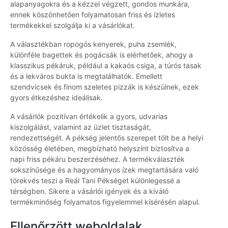
alapanyagokra és a kézzel végzett, gondos munkára,
ennek köszönhetően folyamatosan friss és ízletes
termékekkel szolgálja ki a vásárlókat.
A választékban ropogós kenyerek, puha zsemlék,
különféle bagettek és pogácsák is elérhetőek, ahogy a
klasszikus pékáruk, például a kakaós csiga, a túrós tasak
és a lekváros bukta is megtalálhatók. Emellett
szendvicsek és finom szeletes pizzák is készülnek, ezek
gyors étkezéshez ideálisak.
A vásárlók pozitívan értékelik a gyors, udvarias
kiszolgálást, valamint az üzlet tisztaságát,
rendezettségét. A pékség jelentős szerepet tölt be a helyi
közösség életében, megbízható helyszínt biztosítva a
napi friss pékáru beszerzéséhez. A termékválaszték
sokszínűsége és a hagyományos ízek megtartására való
törekvés teszi a Reál Tani Pékséget különlegessé a
térségben. Sikere a vásárlói igények és a kiváló
termékminőség folyamatos figyelemmel kísérésén alapul.
Ellenőrzött weboldalak