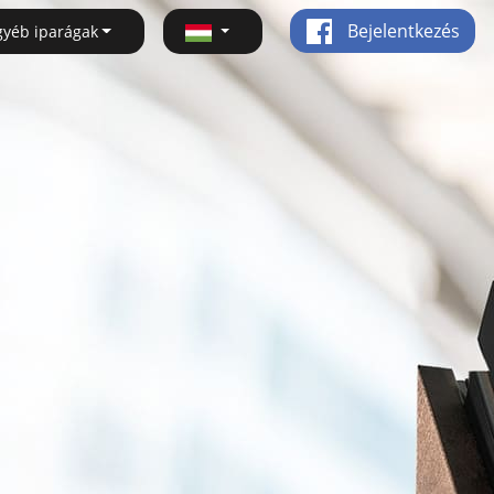
Bejelentkezés
gyéb iparágak