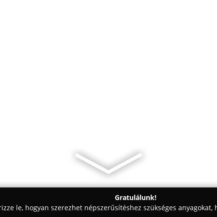
Gratulálunk!
rizze le, hogyan szerezhet népszerűsítéshez szükséges anyagokat, h