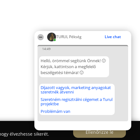
TURUL Pékség
Live chat
14:49
Helló, örömmel segítünk Önnek! 🙂
Kérjük, kattintson a megfelelő
beszélgetési témára! 🙂
Díjazott vagyok, marketing anyagokat
szeretnék átvenni
Szeretném regisztrálni cégemet a Turul
projektbe
Problémám van
Ellenőrizze le
ogy élvezhesse sikerét.