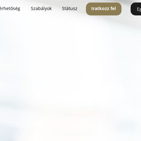
érhetőség
Szabályok
Státusz
Iratkozz fel
E