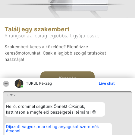
Találj egy szakembert
A rangsor az iparág legjobbjait gyűjti össze
Szakembert keres a közelébe? Ellenőrizze
keresőmotorunkat. Csak a legjobb szolgáltatásokat
használja!
Keresés
TURUL Pékség
Live chat
07:12
Helló, örömmel segítünk Önnek! 🙂Kérjük,
kattintson a megfelelő beszélgetési témára! 🙂
Rangsorszervező
Népszavazás
Elérhetőség
Díjazott vagyok, marketing anyagokat szeretnék
SC Beautiful Company S.R.L.
Nyertesek
Elérhetőség
átvenni
Bulevardul Aleea Timișul De
Az összes