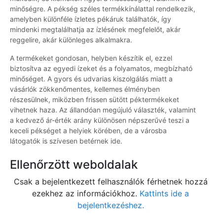
minőségre. A pékség széles termékkínálattal rendelkezik,
amelyben különféle ízletes pékáruk találhatók, így
mindenki megtalálhatja az ízlésének megfelelőt, akár
reggelire, akár különleges alkalmakra.
A termékeket gondosan, helyben készítik el, ezzel
biztosítva az egyedi ízeket és a folyamatos, megbízható
minőséget. A gyors és udvarias kiszolgálás miatt a
vásárlók zökkenőmentes, kellemes élményben
részesülnek, miközben frissen sütött péktermékeket
vihetnek haza. Az állandóan megújuló választék, valamint
a kedvező ár-érték arány különösen népszerűvé teszi a
keceli pékséget a helyiek körében, de a városba
látogatók is szívesen betérnek ide.
Ellenőrzött weboldalak
Csak a bejelentkezett felhasználók férhetnek hozzá
ezekhez az információkhoz.
Kattints ide a
bejelentkezéshez.