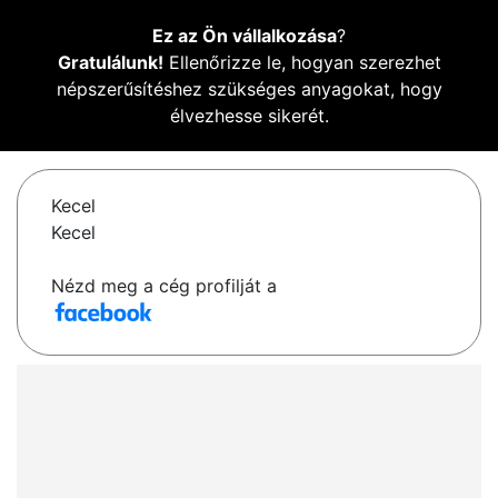
Ez az Ön vállalkozása
?
Gratulálunk!
Ellenőrizze le, hogyan szerezhet
népszerűsítéshez szükséges anyagokat, hogy
élvezhesse sikerét.
Kecel
Kecel
Nézd meg a cég profilját a