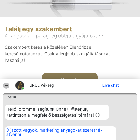
Találj egy szakembert
A rangsor az iparág legjobbjait gyűjti össze
Szakembert keres a közelébe? Ellenőrizze
keresőmotorunkat. Csak a legjobb szolgáltatásokat
használja!
Keresés
TURUL Pékség
Live chat
03:19
Helló, örömmel segítünk Önnek! 🙂Kérjük,
kattintson a megfelelő beszélgetési témára! 🙂
Rangsorszervező
Népszavazás
Elérhetőség
Díjazott vagyok, marketing anyagokat szeretnék
SC Beautiful Company S.R.L.
Nyertesek
Elérhetőség
átvenni
Bulevardul Aleea Timișul De
Az összes
Sus Nr. 2, Bl. A30, Sc. A, Et.
díjazottak