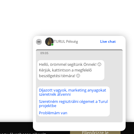
TURUL Pékség
Live chat
09:05
Helló, örömmel segítünk Önnek! 🙂
Kérjük, kattintson a megfelelő
beszélgetési témára! 🙂
Díjazott vagyok, marketing anyagokat
szeretnék átvenni
Szeretném regisztrálni cégemet a Turul
projektbe
Problémám van
Ellenőrizze le