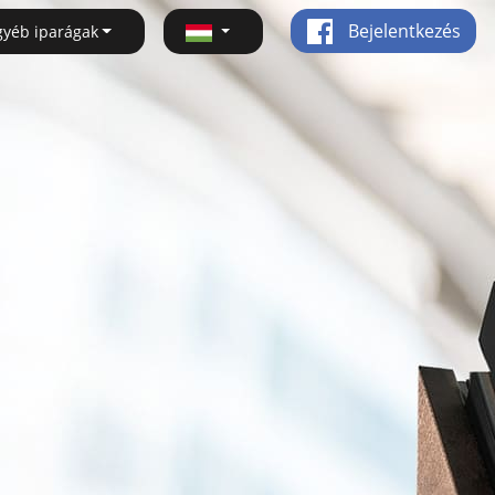
Bejelentkezés
gyéb iparágak