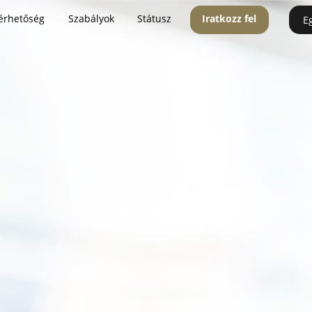
érhetőség
Szabályok
Státusz
Iratkozz fel
E