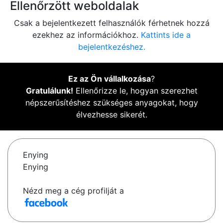
Ellenőrzött weboldalak
Csak a bejelentkezett felhasználók férhetnek hozzá
ezekhez az információkhoz.
Kattints ide a
bejelentkezéshez.
Ez az Ön vállalkozása
?
Gratulálunk!
Ellenőrizze le, hogyan szerezhet
népszerűsítéshez szükséges anyagokat, hogy
élvezhesse sikerét.
Enying
Enying
Nézd meg a cég profilját a