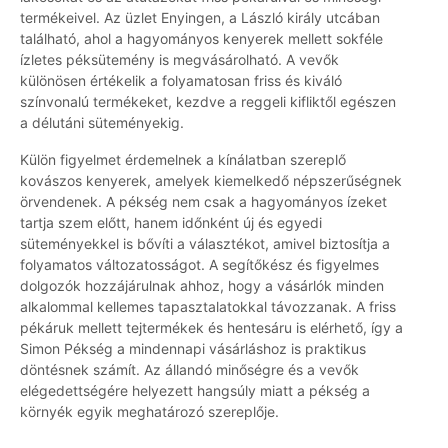
termékeivel. Az üzlet Enyingen, a László király utcában
található, ahol a hagyományos kenyerek mellett sokféle
ízletes péksütemény is megvásárolható. A vevők
különösen értékelik a folyamatosan friss és kiváló
színvonalú termékeket, kezdve a reggeli kifliktől egészen
a délutáni süteményekig.
Külön figyelmet érdemelnek a kínálatban szereplő
kovászos kenyerek, amelyek kiemelkedő népszerűségnek
örvendenek. A pékség nem csak a hagyományos ízeket
tartja szem előtt, hanem időnként új és egyedi
süteményekkel is bővíti a választékot, amivel biztosítja a
folyamatos változatosságot. A segítőkész és figyelmes
dolgozók hozzájárulnak ahhoz, hogy a vásárlók minden
alkalommal kellemes tapasztalatokkal távozzanak. A friss
pékáruk mellett tejtermékek és hentesáru is elérhető, így a
Simon Pékség a mindennapi vásárláshoz is praktikus
döntésnek számít. Az állandó minőségre és a vevők
elégedettségére helyezett hangsúly miatt a pékség a
környék egyik meghatározó szereplője.