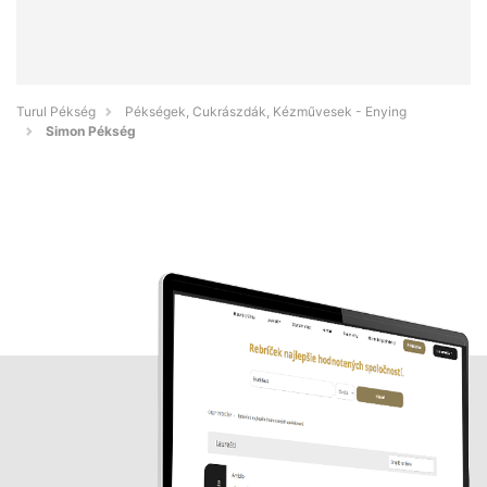
Turul Pékség
Pékségek, Cukrászdák, Kézművesek - Enying
Simon Pékség