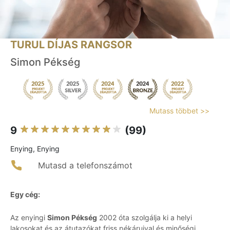
TURUL DÍJAS RANGSOR
Simon Pékség
Mutass többet >>
9
(99)
Enying, Enying
Mutasd a telefonszámot
Egy cég:
Az enyingi
Simon Pékség
2002 óta szolgálja ki a helyi
lakosokat és az átutazókat friss pékáruival és minőségi