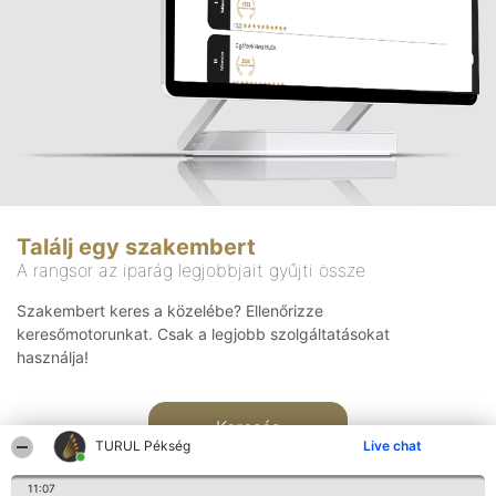
Találj egy szakembert
A rangsor az iparág legjobbjait gyűjti össze
Szakembert keres a közelébe? Ellenőrizze
keresőmotorunkat. Csak a legjobb szolgáltatásokat
használja!
Keresés
TURUL Pékség
Live chat
11:07