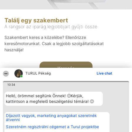
Találj egy szakembert
A rangsor az iparág legjobbjait gyűjti össze
Szakembert keres a közelébe? Ellenőrizze
keresőmotorunkat. Csak a legjobb szolgáltatásokat
használja!
Keresés
TURUL Pékség
Live chat
10:34
Helló, örömmel segítünk Önnek! 🙂Kérjük,
kattintson a megfelelő beszélgetési témára! 🙂
Rangsorszervező
Népszavazás
Elérhetőség
Díjazott vagyok, marketing anyagokat szeretnék
SC Beautiful Company S.R.L.
Nyertesek
Elérhetőség
átvenni
Bulevardul Aleea Timișul De
Az összes
Sus Nr. 2, Bl. A30, Sc. A, Et.
díjazottak
Szeretném regisztrálni cégemet a Turul projektbe
4, Ap. 13
listája