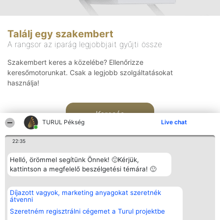
Találj egy szakembert
A rangsor az iparág legjobbjait gyűjti össze
Szakembert keres a közelébe? Ellenőrizze
keresőmotorunkat. Csak a legjobb szolgáltatásokat
használja!
Keresés
TURUL Pékség
Live chat
22:35
Helló, örömmel segítünk Önnek! 🙂Kérjük,
kattintson a megfelelő beszélgetési témára! 🙂
Rangsorszervező
Népszavazás
Elérhetőség
Díjazott vagyok, marketing anyagokat szeretnék
SC Beautiful Company S.R.L.
Nyertesek
Elérhetőség
átvenni
Bulevardul Aleea Timișul De
Az összes
Sus Nr. 2, Bl. A30, Sc. A, Et.
díjazottak
Szeretném regisztrálni cégemet a Turul projektbe
4, Ap. 13
listája