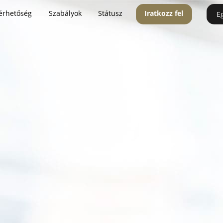
érhetőség
Szabályok
Státusz
Iratkozz fel
E