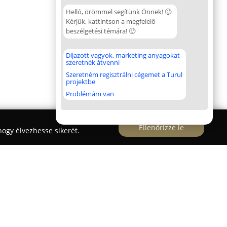
Helló, örömmel segítünk Önnek! 🙂
Kérjük, kattintson a megfelelő
beszélgetési témára! 🙂
Díjazott vagyok, marketing anyagokat
szeretnék átvenni
Szeretném regisztrálni cégemet a Turul
projektbe
Problémám van
Ellenőrizze le
ogy élvezhesse sikerét.