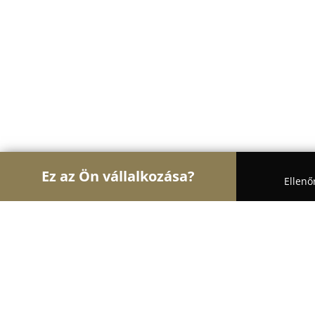
Ez az Ön vállalkozása?
Ellenő
Turul Pékség
Pékségek, Cukrászdák, Kézművese
PANO