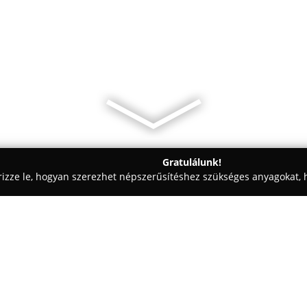
Gratulálunk!
rizze le, hogyan szerezhet népszerűsítéshez szükséges anyagokat, h
k - Budapest
PANO