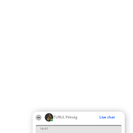
TURUL Pékség
Live chat
16:07