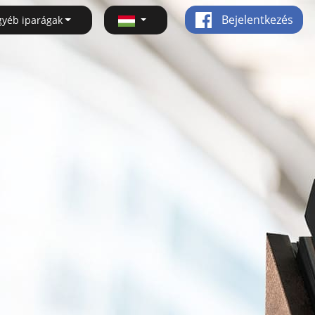
Bejelentkezés
gyéb iparágak