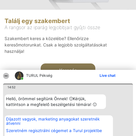
Találj egy szakembert
A rangsor az iparág legjobbjait gyűjti össze
Szakembert keres a közelébe? Ellenőrizze
keresőmotorunkat. Csak a legjobb szolgáltatásokat
használja!
Keresés
TURUL Pékség
Live chat
14:52
Helló, örömmel segítünk Önnek! 🙂Kérjük,
kattintson a megfelelő beszélgetési témára! 🙂
Rangsorszervező
Népszavazás
Elérhetőség
Díjazott vagyok, marketing anyagokat szeretnék
SC Beautiful Company S.R.L.
Nyertesek
Elérhetőség
átvenni
Bulevardul Aleea Timișul De
Az összes
Sus Nr. 2, Bl. A30, Sc. A, Et.
díjazottak
Szeretném regisztrálni cégemet a Turul projektbe
4, Ap. 13
listája