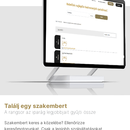
Találj egy szakembert
A rangsor az iparág legjobbjait gyűjti össze
Szakembert keres a közelébe? Ellenőrizze
keresőmotorunkat. Csak a legjobb szolgáltatásokat