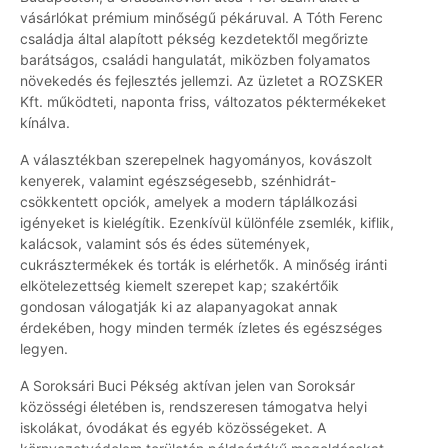
vásárlókat prémium minőségű pékáruval. A Tóth Ferenc
családja által alapított pékség kezdetektől megőrizte
barátságos, családi hangulatát, miközben folyamatos
növekedés és fejlesztés jellemzi. Az üzletet a ROZSKER
Kft. működteti, naponta friss, változatos péktermékeket
kínálva.
A választékban szerepelnek hagyományos, kovászolt
kenyerek, valamint egészségesebb, szénhidrát-
csökkentett opciók, amelyek a modern táplálkozási
igényeket is kielégítik. Ezenkívül különféle zsemlék, kiflik,
kalácsok, valamint sós és édes sütemények,
cukrásztermékek és torták is elérhetők. A minőség iránti
elkötelezettség kiemelt szerepet kap; szakértőik
gondosan válogatják ki az alapanyagokat annak
érdekében, hogy minden termék ízletes és egészséges
legyen.
A Soroksári Buci Pékség aktívan jelen van Soroksár
közösségi életében is, rendszeresen támogatva helyi
iskolákat, óvodákat és egyéb közösségeket. A