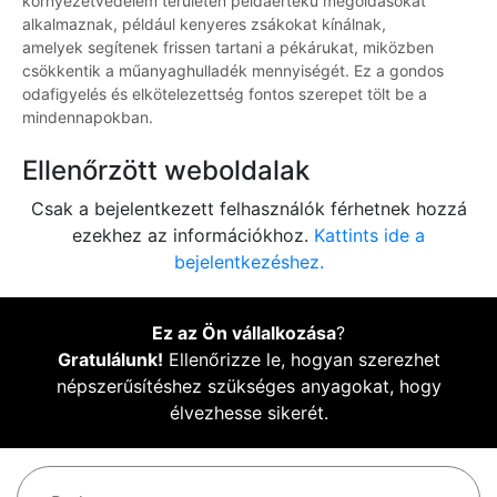
környezetvédelem területén példaértékű megoldásokat
alkalmaznak, például kenyeres zsákokat kínálnak,
amelyek segítenek frissen tartani a pékárukat, miközben
csökkentik a műanyaghulladék mennyiségét. Ez a gondos
odafigyelés és elkötelezettség fontos szerepet tölt be a
mindennapokban.
Ellenőrzött weboldalak
Csak a bejelentkezett felhasználók férhetnek hozzá
ezekhez az információkhoz.
Kattints ide a
bejelentkezéshez.
Ez az Ön vállalkozása
?
Gratulálunk!
Ellenőrizze le, hogyan szerezhet
népszerűsítéshez szükséges anyagokat, hogy
élvezhesse sikerét.