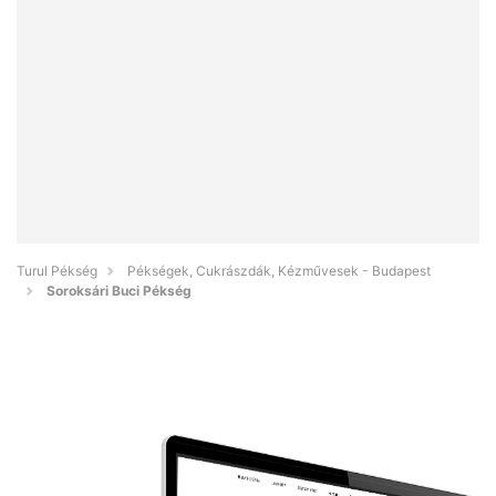
Turul Pékség
Pékségek, Cukrászdák, Kézművesek - Budapest
Soroksári Buci Pékség