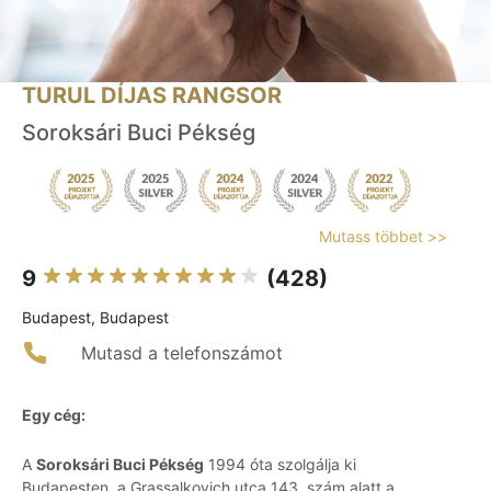
TURUL DÍJAS RANGSOR
Soroksári Buci Pékség
Mutass többet >>
9
(428)
Budapest, Budapest
Mutasd a telefonszámot
Egy cég:
A
Soroksári Buci Pékség
1994 óta szolgálja ki
Budapesten, a Grassalkovich utca 143. szám alatt a