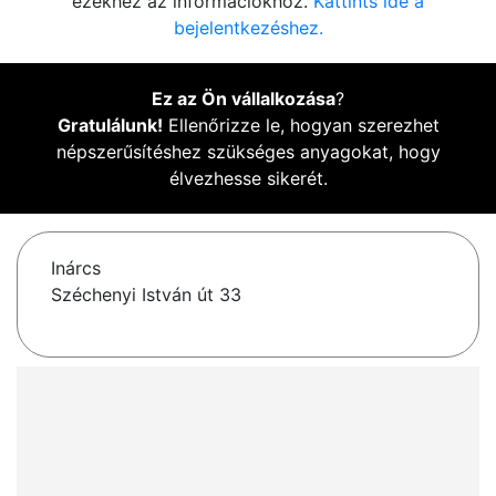
ezekhez az információkhoz.
Kattints ide a
bejelentkezéshez.
Ez az Ön vállalkozása
?
Gratulálunk!
Ellenőrizze le, hogyan szerezhet
népszerűsítéshez szükséges anyagokat, hogy
élvezhesse sikerét.
Inárcs
Széchenyi István út 33