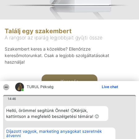
Találj egy szakembert
A rangsor az iparág legjobbjait gyűjti össze
Szakembert keres a közelébe? Ellenőrizze
keresőmotorunkat. Csak a legjobb szolgáltatásokat
használja!
Keresés
TURUL Pékség
Live chat
14:46
Helló, örömmel segítünk Önnek! 🙂Kérjük,
kattintson a megfelelő beszélgetési témára! 🙂
Rangsorszervező
Népszavazás
Elérhetőség
Díjazott vagyok, marketing anyagokat szeretnék
SC Beautiful Company S.R.L.
Nyertesek
Elérhetőség
átvenni
Bulevardul Aleea Timișul De
Az összes