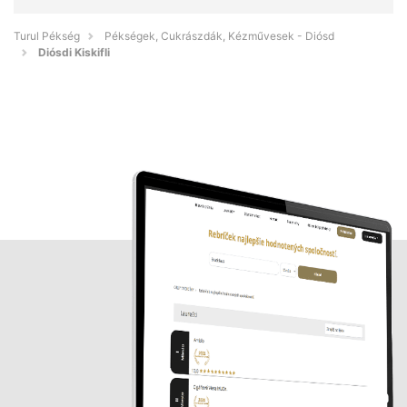
Turul Pékség
Pékségek, Cukrászdák, Kézművesek - Diósd
Diósdi Kiskifli