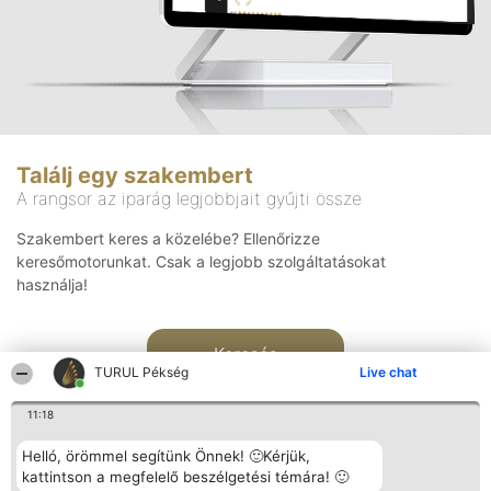
Találj egy szakembert
A rangsor az iparág legjobbjait gyűjti össze
Szakembert keres a közelébe? Ellenőrizze
keresőmotorunkat. Csak a legjobb szolgáltatásokat
használja!
Keresés
TURUL Pékség
Live chat
11:18
Helló, örömmel segítünk Önnek! 🙂Kérjük,
kattintson a megfelelő beszélgetési témára! 🙂