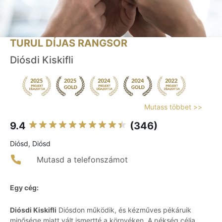
TURUL DÍJAS RANGSOR
Diósdi Kiskifli
Mutass többet >>
9.4
(346)
Diósd, Diósd
Mutasd a telefonszámot
Egy cég:
Diósdi Kiskifli
Diósdon működik, és kézműves pékáruik
minősége miatt vált ismertté a környéken. A pékség célja,