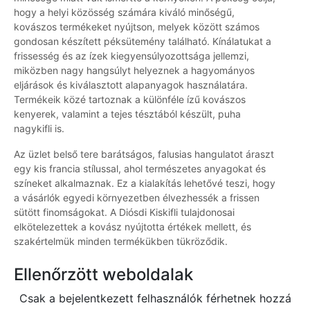
hogy a helyi közösség számára kiváló minőségű,
kovászos termékeket nyújtson, melyek között számos
gondosan készített péksütemény található. Kínálatukat a
frissesség és az ízek kiegyensúlyozottsága jellemzi,
miközben nagy hangsúlyt helyeznek a hagyományos
eljárások és kiválasztott alapanyagok használatára.
Termékeik közé tartoznak a különféle ízű kovászos
kenyerek, valamint a tejes tésztából készült, puha
nagykifli is.
Az üzlet belső tere barátságos, falusias hangulatot áraszt
egy kis francia stílussal, ahol természetes anyagokat és
színeket alkalmaznak. Ez a kialakítás lehetővé teszi, hogy
a vásárlók egyedi környezetben élvezhessék a frissen
sütött finomságokat. A Diósdi Kiskifli tulajdonosai
elkötelezettek a kovász nyújtotta értékek mellett, és
szakértelmük minden termékükben tükröződik.
Ellenőrzött weboldalak
Csak a bejelentkezett felhasználók férhetnek hozzá