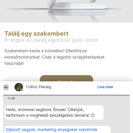
Találj egy szakembert
A rangsor az iparág legjobbjait gyűjti össze
Szakembert keres a közelébe? Ellenőrizze
keresőmotorunkat. Csak a legjobb szolgáltatásokat
használja!
Keresés
TURUL Pékség
Live chat
11:09
Helló, örömmel segítünk Önnek! 🙂Kérjük,
kattintson a megfelelő beszélgetési témára! 🙂
Rangsorszervező
Népszavazás
Elérhetőség
Díjazott vagyok, marketing anyagokat szeretnék
SC Beautiful Company S.R.L.
Nyertesek
Elérhetőség