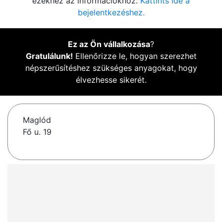
ezekhez az információkhoz.
Kattints ide a
bejelentkezéshez.
Ez az Ön vállalkozása
?
Gratulálunk!
Ellenőrizze le, hogyan szerezhet
népszerűsítéshez szükséges anyagokat, hogy
élvezhesse sikerét.
Maglód
Fő u. 19