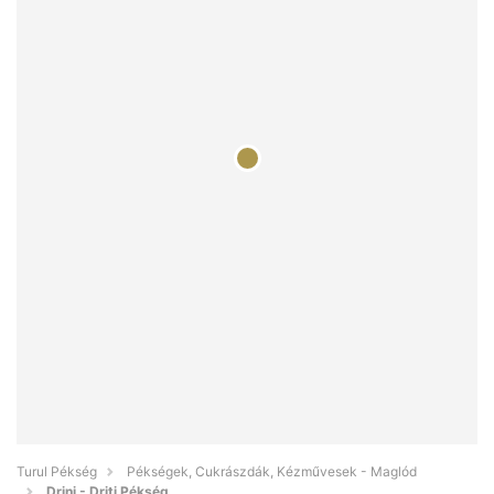
Turul Pékség
Pékségek, Cukrászdák, Kézművesek - Maglód
Drini - Driti Pékség