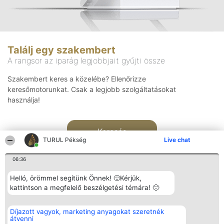
Találj egy szakembert
A rangsor az iparág legjobbjait gyűjti össze
Szakembert keres a közelébe? Ellenőrizze
keresőmotorunkat. Csak a legjobb szolgáltatásokat
használja!
Keresés
TURUL Pékség
Live chat
06:36
Helló, örömmel segítünk Önnek! 🙂Kérjük,
kattintson a megfelelő beszélgetési témára! 🙂
Rangsorszervező
Népszavazás
Elérhetőség
Díjazott vagyok, marketing anyagokat szeretnék
SC Beautiful Company S.R.L.
Nyertesek
Elérhetőség
átvenni
Bulevardul Aleea Timișul De
Az összes