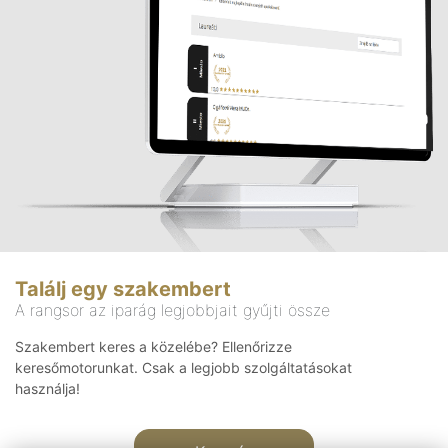
Találj egy szakembert
A rangsor az iparág legjobbjait gyűjti össze
Szakembert keres a közelébe? Ellenőrizze
keresőmotorunkat. Csak a legjobb szolgáltatásokat
használja!