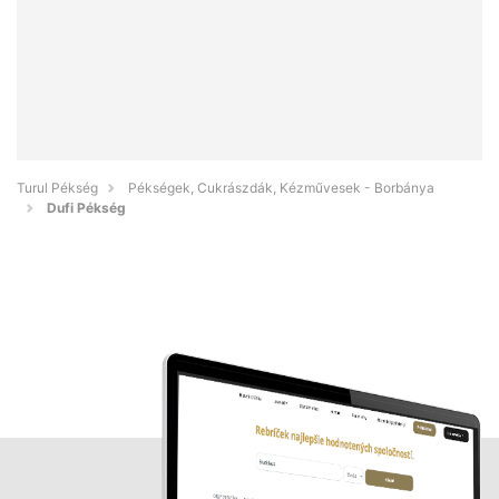
Turul Pékség
Pékségek, Cukrászdák, Kézművesek - Borbánya
Dufi Pékség