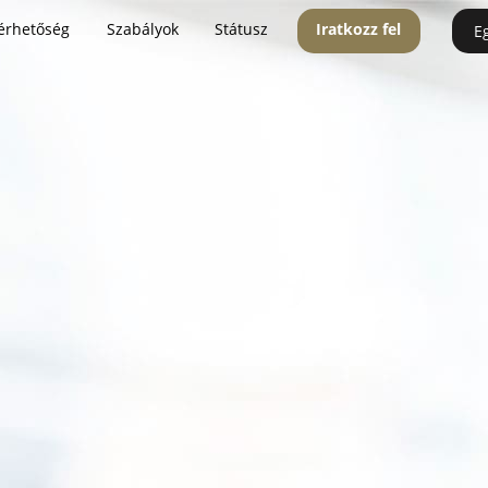
érhetőség
Szabályok
Státusz
Iratkozz fel
E