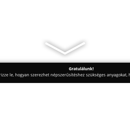
Gratulálunk!
rizze le, hogyan szerezhet népszerűsítéshez szükséges anyagokat, h
 - Nagykanizsa
Palingl Pékség