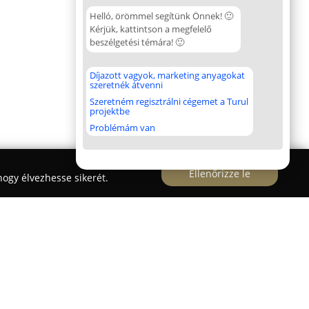
Helló, örömmel segítünk Önnek! 🙂
Kérjük, kattintson a megfelelő
beszélgetési témára! 🙂
Díjazott vagyok, marketing anyagokat
szeretnék átvenni
Szeretném regisztrálni cégemet a Turul
projektbe
Problémám van
Ellenőrizze le
ogy élvezhesse sikerét.