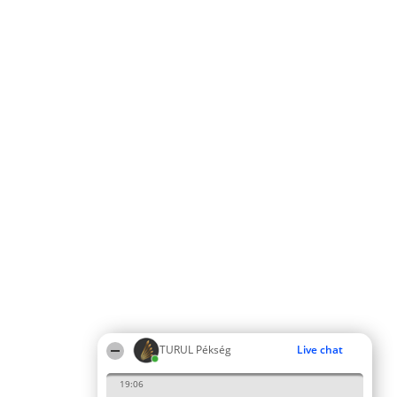
TURUL Pékség
Live chat
19:06