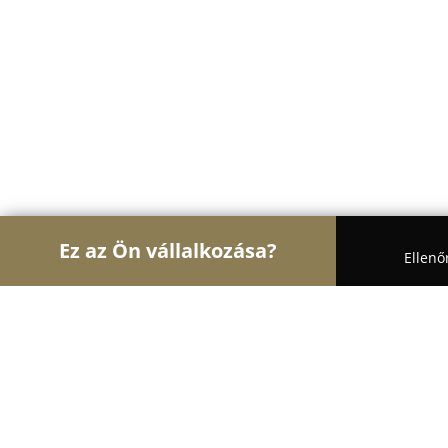
Ez az Ön vállalkozása?
Ellenő
Turul Pékség
Pékségek, Cukrászdák, Kézművesek
Palingl Pékség