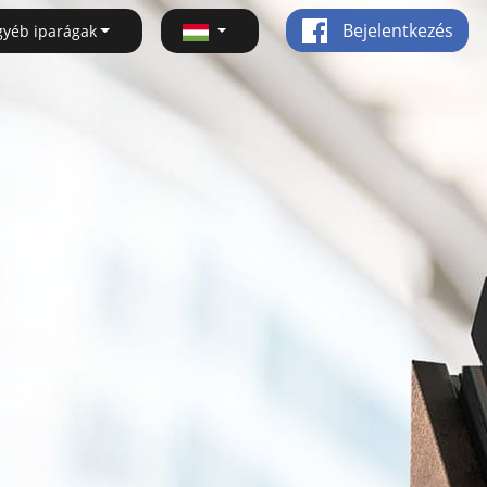
Bejelentkezés
gyéb iparágak