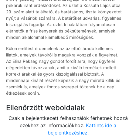
pékáruk iránt érdeklődőket. Az üzlet a Kossuth Lajos utca
29. szám alatt található, és barátságos, tiszta környezetet
nyújt a vásárlók számára. A betérőket udvarias, figyelmes
kiszolgálás fogadja. Az üzlet kínálatában folyamatosan
elérhetők a friss kenyerek és péksütemények, amelyek
minden alkalommal kiemelkedő minőségűek.
Külön említést érdemelnek az üzletből áradó kellemes
illatok, amelyek távolról is magukra vonzzák a figyelmet.
Az Elina Pékség nagy gondot fordít arra, hogy ügyfelei
elégedetten távozzanak, amit a kiváló termékek mellett
korrekt árakkal és gyors kiszolgálással biztosít. A
mindennapi kínálat részét képezik a nagy méretű kiflik és
zsemlék is, amelyek fontos szerepet töltenek be a napi
étkezések során.
Ellenőrzött weboldalak
Csak a bejelentkezett felhasználók férhetnek hozzá
ezekhez az információkhoz.
Kattints ide a
bejelentkezéshez.