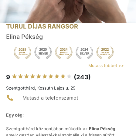
TURUL DÍJAS RANGSOR
Elina Pékség
Mutass többet >>
9
(243)
Szentgotthárd, Kossuth Lajos u. 29
Mutasd a telefonszámot
Egy cég:
Szentgotthárd központjában működik az
Elina Pékség
,
amely gazdag választékkal szolgálja ki a frissen sütött