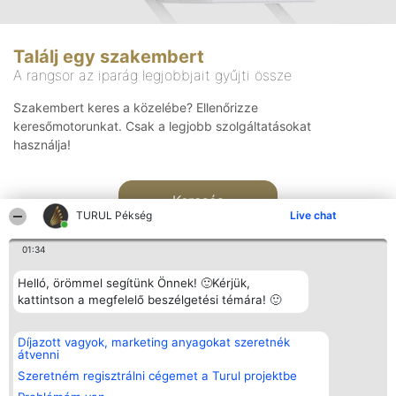
Találj egy szakembert
A rangsor az iparág legjobbjait gyűjti össze
Szakembert keres a közelébe? Ellenőrizze
keresőmotorunkat. Csak a legjobb szolgáltatásokat
használja!
Keresés
TURUL Pékség
Live chat
01:34
Helló, örömmel segítünk Önnek! 🙂Kérjük,
kattintson a megfelelő beszélgetési témára! 🙂
Rangsorszervező
Népszavazás
Elérhetőség
Díjazott vagyok, marketing anyagokat szeretnék
SC Beautiful Company S.R.L.
Nyertesek
Elérhetőség
átvenni
Bulevardul Aleea Timișul De
Az összes
Sus Nr. 2, Bl. A30, Sc. A, Et.
díjazottak
Szeretném regisztrálni cégemet a Turul projektbe
4, Ap. 13
listája