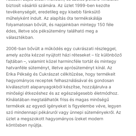
biztosít vásárlói számára. Az üzlet 1999-ben kezdte
tevékenységét, eredetileg egy kisebb fánksütő
műhelyként indult. Az alapítás óta termékskálája
folyamatosan bővült, és napjainkban mintegy 150 féle
édes, illetve sós péksütemény található meg a
választékban.
2006-ban bővült a működés egy cukrászati részleggel,
amely azóta kézzel nyújtott házi réteseket – tíz különböző
fajtában –, valamint közel harmincféle tortát és mintegy
hatvanféle süteményt, illetve aprósüteményt kínál. Az
Erika Pékség és Cukrászat célkitűzése, hogy termékeit
hagyományos receptek felhasználásával és gondosan
kiválasztott alapanyagokból készítse, hozzájárulva a
minőségi étkezéshez és az egészségesebb életmódhoz.
Kínálatában megtalálhatók friss és magas minőségű
termékek az egyedi igényeket is figyelembe véve, legyen
szó mindennapi pékáruról vagy ünnepi süteményekről. Az
üzlet a megszokott hagyományos ízeket modern
köntösben nyújtja.