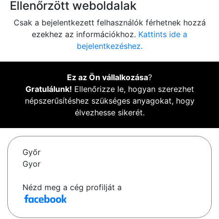
Ellenőrzött weboldalak
Csak a bejelentkezett felhasználók férhetnek hozzá
ezekhez az információkhoz.
Kattints ide a
bejelentkezéshez.
Ez az Ön vállalkozása
?
Gratulálunk!
Ellenőrizze le, hogyan szerezhet
népszerűsítéshez szükséges anyagokat, hogy
élvezhesse sikerét.
Győr
Gyor
Nézd meg a cég profilját a