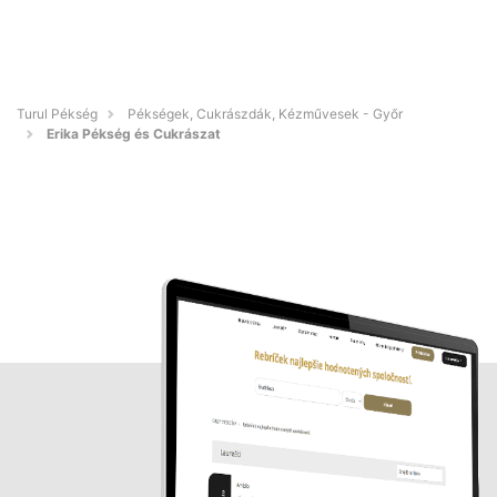
Turul Pékség
Pékségek, Cukrászdák, Kézművesek - Győr
Erika Pékség és Cukrászat