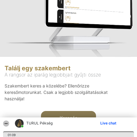
Találj egy szakembert
A rangsor az iparág legjobbjait gyűjti össze
Szakembert keres a közelébe? Ellenőrizze
keresőmotorunkat. Csak a legjobb szolgáltatásokat
használja!
Keresés
TURUL Pékség
Live chat
01:09