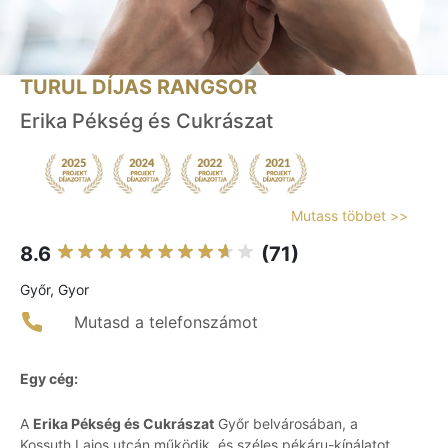
TURUL DÍJAS RANGSOR
Erika Pékség és Cukrászat
Mutass többet >>
8.6
(71)
Győr, Gyor
Mutasd a telefonszámot
Egy cég:
A
Erika Pékség és Cukrászat
Győr belvárosában, a
Kossuth Lajos utcán működik, és széles pékáru-kínálatot