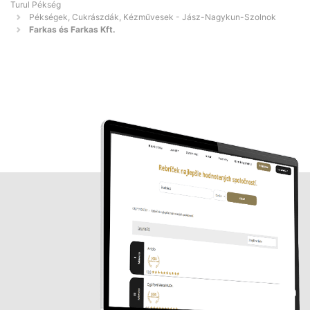
Turul Pékség
Pékségek, Cukrászdák, Kézművesek - Jász-Nagykun-Szolnok
Farkas és Farkas Kft.