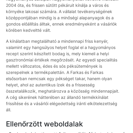
2004 óta, és frissen sütött pékáruit kínálja a város és
környéke lakosai számára. A vállalat tevékenységének
középpontjában mindig is a minőségi alapanyagok és a
gondos előállítás álltak, ennek eredményeként a vásárlók
körében kedveltté vált.
A kínálatban megtalálható a mindennapi friss kenyér,
valamint egy hangsúlyos helyet foglal el a hagyományos
recept szerint készített bodag is, mely kiemeli a helyi
gasztronómiai értékek megőrzését. Az egyedi specialitás
mellett változatos, édes és sós péksütemények is
szerepelnek a termékpalettán. A Farkas és Farkas
elsősorban nemcsak egy pékséget takar, hanem olyan
helyet, ahol az autentikus ízek és a frissesség
összetalálkozik, meghatározva a közösség mindennapjait.
A cég sikerének hátterében az állandó termékkínálat
frissítése és a vásárlói elégedettség iránti elkötelezettség
áll.
Ellenőrzött weboldalak