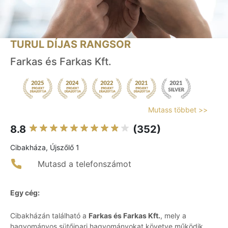
TURUL DÍJAS RANGSOR
Farkas és Farkas Kft.
Mutass többet >>
8.8
(352)
Cibakháza, Újszőlő 1
Mutasd a telefonszámot
Egy cég:
Cibakházán található a
Farkas és Farkas Kft.
, mely a
hagyományos sütőipari hagyományokat követve működik