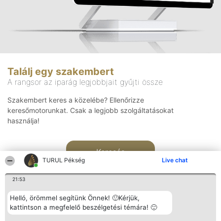
Találj egy szakembert
A rangsor az iparág legjobbjait gyűjti össze
Szakembert keres a közelébe? Ellenőrizze
keresőmotorunkat. Csak a legjobb szolgáltatásokat
használja!
Keresés
TURUL Pékség
Live chat
21:53
Helló, örömmel segítünk Önnek! 🙂Kérjük,
kattintson a megfelelő beszélgetési témára! 🙂