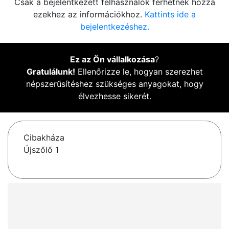
Csak a bejelentkezett felhasználók férhetnek hozzá
ezekhez az információkhoz.
Kattints ide a
bejelentkezéshez.
Ez az Ön vállalkozása
?
Gratulálunk!
Ellenőrizze le, hogyan szerezhet
népszerűsítéshez szükséges anyagokat, hogy
élvezhesse sikerét.
Cibakháza
Újszőlő 1