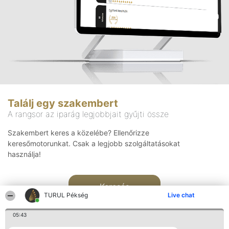
Találj egy szakembert
A rangsor az iparág legjobbjait gyűjti össze
Szakembert keres a közelébe? Ellenőrizze
keresőmotorunkat. Csak a legjobb szolgáltatásokat
használja!
Keresés
TURUL Pékség
Live chat
05:43