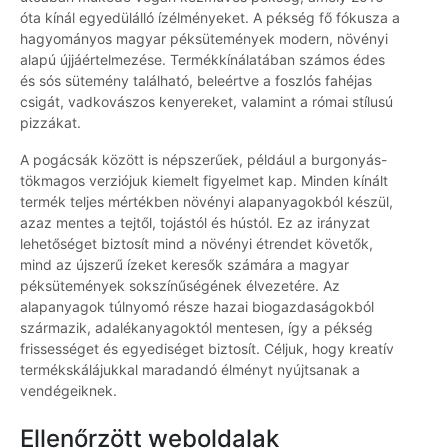
óta kínál egyedülálló ízélményeket. A pékség fő fókusza a
hagyományos magyar péksütemények modern, növényi
alapú újjáértelmezése. Termékkínálatában számos édes
és sós sütemény található, beleértve a foszlós fahéjas
csigát, vadkovászos kenyereket, valamint a római stílusú
pizzákat.
A pogácsák között is népszerűek, például a burgonyás-
tökmagos verziójuk kiemelt figyelmet kap. Minden kínált
termék teljes mértékben növényi alapanyagokból készül,
azaz mentes a tejtől, tojástól és hústól. Ez az irányzat
lehetőséget biztosít mind a növényi étrendet követők,
mind az újszerű ízeket keresők számára a magyar
péksütemények sokszínűségének élvezetére. Az
alapanyagok túlnyomó része hazai biogazdaságokból
származik, adalékanyagoktól mentesen, így a pékség
frissességet és egyediséget biztosít. Céljuk, hogy kreatív
termékskálájukkal maradandó élményt nyújtsanak a
vendégeiknek.
Ellenőrzött weboldalak