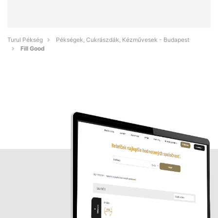
Turul Pékség
Pékségek, Cukrászdák, Kézművesek - Budapest
Fill Good