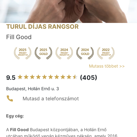
TURUL DÍJAS RANGSOR
Fill Good
Mutass többet >>
9.5
(405)
Budapest, Hollán Ernő u. 3
Mutasd a telefonszámot
Egy cég:
A
Fill Good
Budapest központjában, a Hollán Ernő
utcában működő vegán kézműves pékség, amely 2016