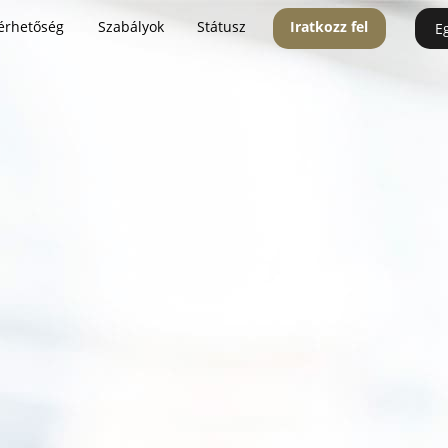
érhetőség
Szabályok
Státusz
Iratkozz fel
E