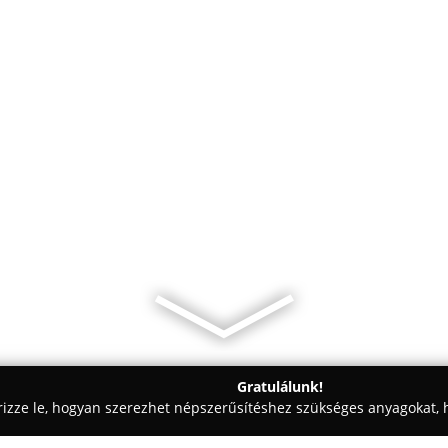
Gratulálunk!
rizze le, hogyan szerezhet népszerűsítéshez szükséges anyagokat, h