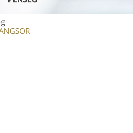
ég
RANGSOR