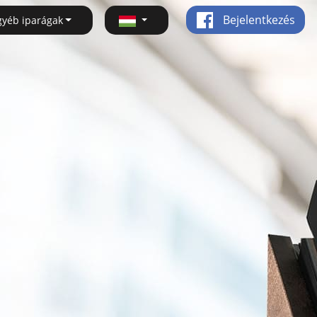
Bejelentkezés
gyéb iparágak