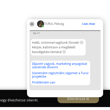
TURUL Pékség
Live chat
06:17
Helló, örömmel segítünk Önnek! 🙂
Kérjük, kattintson a megfelelő
beszélgetési témára! 🙂
Díjazott vagyok, marketing anyagokat
szeretnék átvenni
Szeretném regisztrálni cégemet a Turul
projektbe
Problémám van
Ellenőrizze le
ogy élvezhesse sikerét.