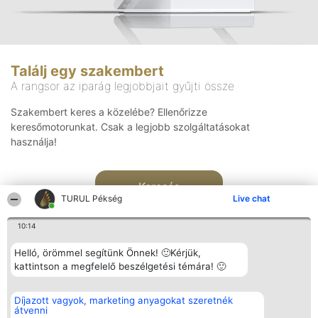
Találj egy szakembert
A rangsor az iparág legjobbjait gyűjti össze
Szakembert keres a közelébe? Ellenőrizze
keresőmotorunkat. Csak a legjobb szolgáltatásokat
használja!
Keresés
TURUL Pékség
Live chat
10:14
Helló, örömmel segítünk Önnek! 🙂Kérjük,
kattintson a megfelelő beszélgetési témára! 🙂
Rangsorszervező
Népszavazás
Elérhetőség
Díjazott vagyok, marketing anyagokat szeretnék
SC Beautiful Company S.R.L.
Nyertesek
Elérhetőség
átvenni
Bulevardul Aleea Timișul De
Az összes