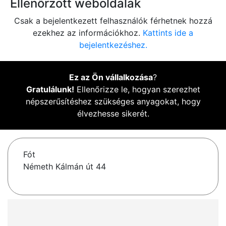
Ellenőrzött weboldalak
Csak a bejelentkezett felhasználók férhetnek hozzá
ezekhez az információkhoz.
Kattints ide a
bejelentkezéshez.
Ez az Ön vállalkozása
?
Gratulálunk!
Ellenőrizze le, hogyan szerezhet
népszerűsítéshez szükséges anyagokat, hogy
élvezhesse sikerét.
Fót
Németh Kálmán út 44