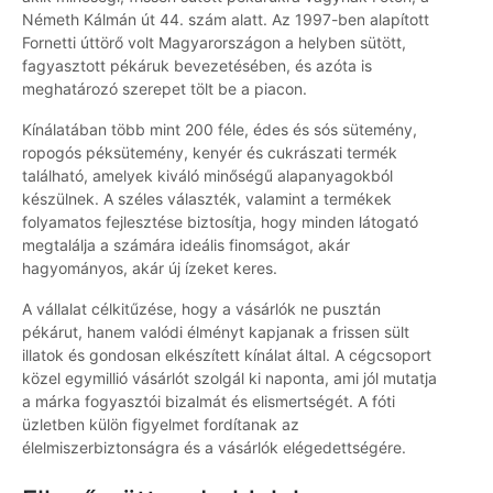
Németh Kálmán út 44. szám alatt. Az 1997-ben alapított
Fornetti úttörő volt Magyarországon a helyben sütött,
fagyasztott pékáruk bevezetésében, és azóta is
meghatározó szerepet tölt be a piacon.
Kínálatában több mint 200 féle, édes és sós sütemény,
ropogós péksütemény, kenyér és cukrászati termék
található, amelyek kiváló minőségű alapanyagokból
készülnek. A széles választék, valamint a termékek
folyamatos fejlesztése biztosítja, hogy minden látogató
megtalálja a számára ideális finomságot, akár
hagyományos, akár új ízeket keres.
A vállalat célkitűzése, hogy a vásárlók ne pusztán
pékárut, hanem valódi élményt kapjanak a frissen sült
illatok és gondosan elkészített kínálat által. A cégcsoport
közel egymillió vásárlót szolgál ki naponta, ami jól mutatja
a márka fogyasztói bizalmát és elismertségét. A fóti
üzletben külön figyelmet fordítanak az
élelmiszerbiztonságra és a vásárlók elégedettségére.