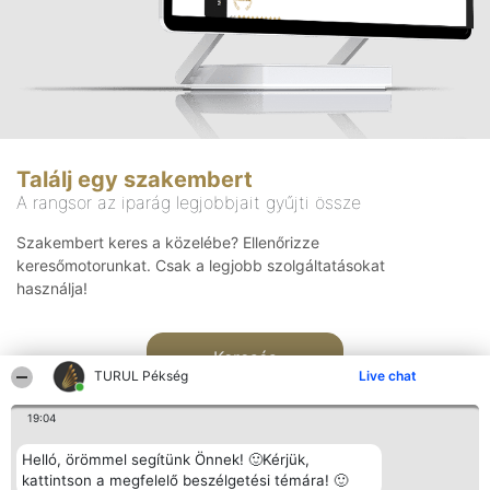
Találj egy szakembert
A rangsor az iparág legjobbjait gyűjti össze
Szakembert keres a közelébe? Ellenőrizze
keresőmotorunkat. Csak a legjobb szolgáltatásokat
használja!
Keresés
TURUL Pékség
Live chat
19:04
Helló, örömmel segítünk Önnek! 🙂Kérjük,
kattintson a megfelelő beszélgetési témára! 🙂