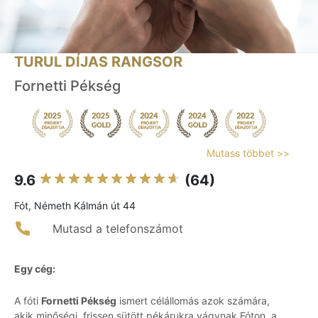
TURUL DÍJAS RANGSOR
Fornetti Pékség
Mutass többet >>
9.6
(64)
Fót, Németh Kálmán út 44
Mutasd a telefonszámot
Egy cég:
A fóti
Fornetti Pékség
ismert célállomás azok számára,
akik minőségi, frissen sütött pékárukra vágynak Fóton, a