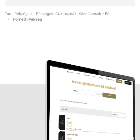
Turul Pékség
Pékségek, Cukrászdák, Kézművesek - Fót
Fornetti Pékség