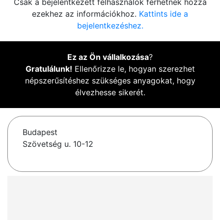
Csak a bejelentkezett felhasználók férhetnek hozzá
ezekhez az információkhoz.
Kattints ide a
bejelentkezéshez.
Ez az Ön vállalkozása
?
Gratulálunk!
Ellenőrizze le, hogyan szerezhet
népszerűsítéshez szükséges anyagokat, hogy
élvezhesse sikerét.
Budapest
Szövetség u. 10-12