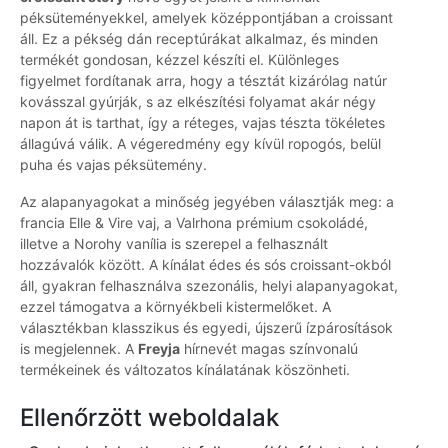
péksüteményekkel, amelyek középpontjában a croissant
áll. Ez a pékség dán receptúrákat alkalmaz, és minden
termékét gondosan, kézzel készíti el. Különleges
figyelmet fordítanak arra, hogy a tésztát kizárólag natúr
kovásszal gyúrják, s az elkészítési folyamat akár négy
napon át is tarthat, így a réteges, vajas tészta tökéletes
állagúvá válik. A végeredmény egy kívül ropogós, belül
puha és vajas péksütemény.
Az alapanyagokat a minőség jegyében választják meg: a
francia Elle & Vire vaj, a Valrhona prémium csokoládé,
illetve a Norohy vanília is szerepel a felhasznált
hozzávalók között. A kínálat édes és sós croissant-okból
áll, gyakran felhasználva szezonális, helyi alapanyagokat,
ezzel támogatva a környékbeli kistermelőket. A
választékban klasszikus és egyedi, újszerű ízpárosítások
is megjelennek. A
Freyja
hírnevét magas színvonalú
termékeinek és változatos kínálatának köszönheti.
Ellenőrzött weboldalak