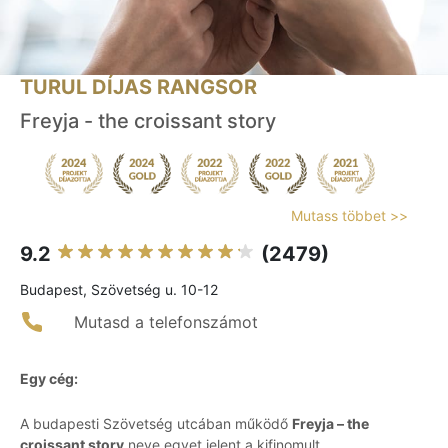
TURUL DÍJAS RANGSOR
Freyja - the croissant story
Mutass többet >>
9.2
(2479)
Budapest, Szövetség u. 10-12
Mutasd a telefonszámot
Egy cég:
A budapesti Szövetség utcában működő
Freyja – the
croissant story
neve egyet jelent a kifinomult