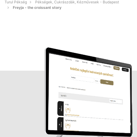
Turul Pékség
Pékségek, Cukrászdák, Kézművesek - Budapest
Freyja - the croissant story