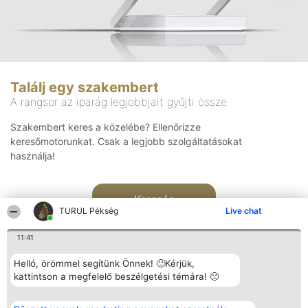
Találj egy szakembert
A rangsor az iparág legjobbjait gyűjti össze
Szakembert keres a közelébe? Ellenőrizze
keresőmotorunkat. Csak a legjobb szolgáltatásokat
használja!
Keresés
TURUL Pékség
Live chat
11:41
Helló, örömmel segítünk Önnek! 🙂Kérjük,
kattintson a megfelelő beszélgetési témára! 🙂
Rangsorszervező
Népszavazás
Elérhetőség