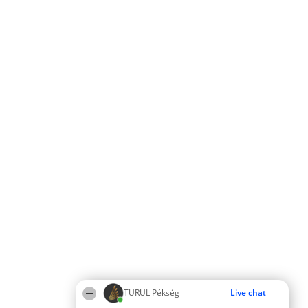
TURUL Pékség
Live chat