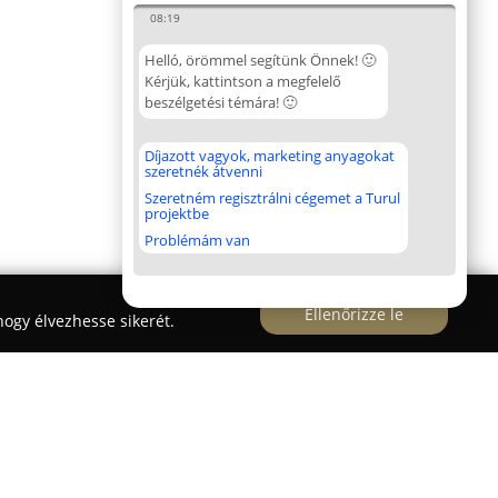
08:19
Helló, örömmel segítünk Önnek! 🙂
Kérjük, kattintson a megfelelő
beszélgetési témára! 🙂
Díjazott vagyok, marketing anyagokat
szeretnék átvenni
Szeretném regisztrálni cégemet a Turul
projektbe
Problémám van
Ellenőrizze le
ogy élvezhesse sikerét.