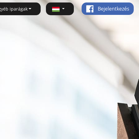
Bejelentkezés
gyéb iparágak