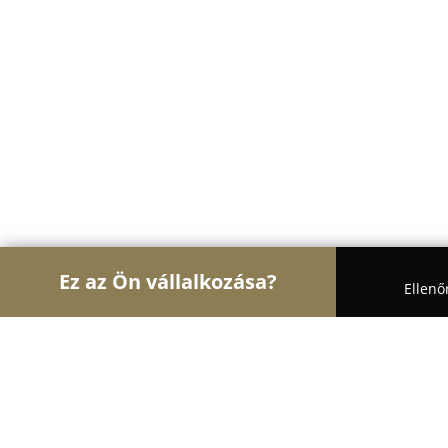
Ez az Ön vállalkozása?
Ellenő
Turul Pékség
Pékségek, Cukrászdák, Kézművese
Félegyházi Pékség 2. mintabolt