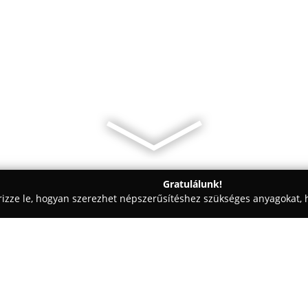
Gratulálunk!
rizze le, hogyan szerezhet népszerűsítéshez szükséges anyagokat, h
k - Kecskemét
Félegyházi Pékség 2. mintabolt