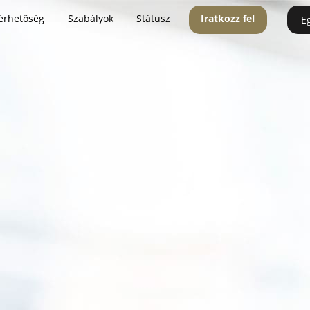
érhetőség
Szabályok
Státusz
Iratkozz fel
E