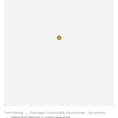
Turul Pékség
Pékségek, Cukrászdák, Kézművesek - Kecskemét
Félegyházi Pékség 7. számú mintabolt