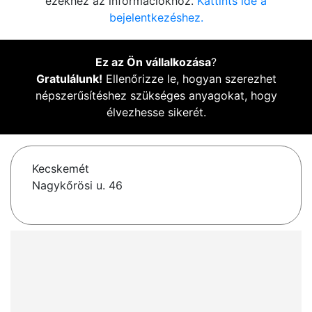
ezekhez az információkhoz.
Kattints ide a
bejelentkezéshez.
Ez az Ön vállalkozása
?
Gratulálunk!
Ellenőrizze le, hogyan szerezhet
népszerűsítéshez szükséges anyagokat, hogy
élvezhesse sikerét.
Kecskemét
Nagykőrösi u. 46