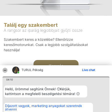
Találj egy szakembert
A rangsor az iparág legjobbjait gyűjti össze
Szakembert keres a közelébe? Ellenőrizze
keresőmotorunkat. Csak a legjobb szolgáltatásokat
használja!
Keresés
TURUL Pékség
Live chat
04:10
Helló, örömmel segítünk Önnek! 🙂Kérjük,
kattintson a megfelelő beszélgetési témára! 🙂
Rangsorszervező
Népszavazás
Elérhetőség
Díjazott vagyok, marketing anyagokat szeretnék
SC Beautiful Company S.R.L.
Nyertesek
Elérhetőség
átvenni
Bulevardul Aleea Timișul De
Az összes