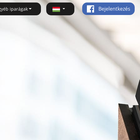
Bejelentkezés
gyéb iparágak