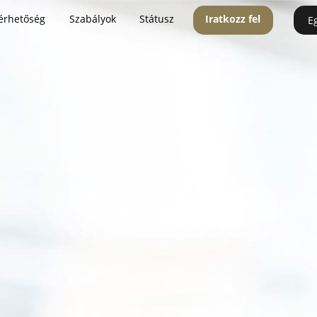
érhetőség
Szabályok
Státusz
Iratkozz fel
E