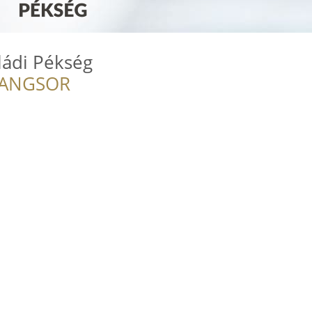
ládi Pékség
RANGSOR