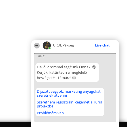
TURUL Pékség
Live chat
06:51
Helló, örömmel segítünk Önnek! 🙂
Kérjük, kattintson a megfelelő
beszélgetési témára! 🙂
Díjazott vagyok, marketing anyagokat
szeretnék átvenni
Szeretném regisztrálni cégemet a Turul
projektbe
Problémám van