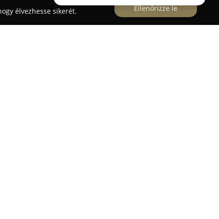
Ellenőrizze le
ogy élvezhesse sikerét.
 húsz éve működő, száz százalékban magyar
kozás, amely Délkelet-Magyarország egyik jelentős
ert. A vállalat a kiskunfélegyházi villanymalom
égét, és 2004-től teljes mértékben sütőipari
pékség folyamatosan fejleszti technológiáját és
gy mindig kiváló minőséget tudjon biztosítani.
ozatos, hiszen a klasszikus pékáruk mellett friss
vicsek is elérhetők. A szegedi Szentháromság
nem kizárólag pékségként funkcionál, hanem egy
isták által készített olasz kávét, valamint a