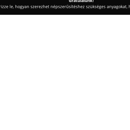
Gratulálunk!
rizze le, hogyan szerezhet népszerűsítéshez szükséges anyagokat, h
 - Kiskunfélegyháza
Félegyházi Családi Pékség
Egy cég:
A
Félegyházi Pékség
több mint
tulajdonban lévő családi vállal
friss pékáru előállítójaként ism
egykori helyén kezdte tevékenys
tevékenységre összpontosít. A 
gépparkját annak érdekében, ho
Termékpalettájuk rendkívül vált
sütésű péksütemények és szend
utcai Piknikség 71. Mintabolt 
otthonos kávézóként is, ahol bar