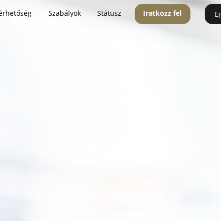
érhetőség
Szabályok
Státusz
Iratkozz fel
E