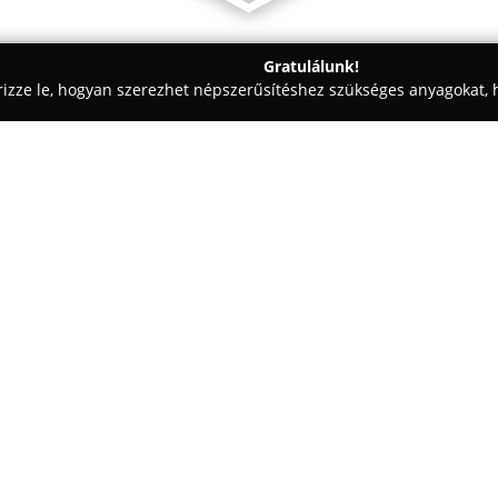
Gratulálunk!
rizze le, hogyan szerezhet népszerűsítéshez szükséges anyagokat, h
k - Kecskemét
Adjon Isten Malom és Kézműves Pékség
kség
Egy cég:
A kecskeméten működő
Adjon 
hagyományos pékipar értékeit k
gondosan kiválasztott alapanya
vállalkozás célja a kenyér régi
fogyasztók kiszolgálása különfé
készült termékekkel.
A pékség kínálatában számos l