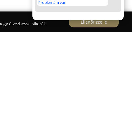
Problémám van
Ellenőrizze le
ogy élvezhesse sikerét.
Isten Malom és Kézműves Pékség
a
épviseli, hangsúlyt helyezve a kiváló minőségű,
gokra. Király Roland pékmester irányításával a
 becsületének helyreállítása és a magyar
le gabonafélékből, lisztekből és kenyérfajtákból
iszt és minőségi pékáru megtalálható, amelyeket