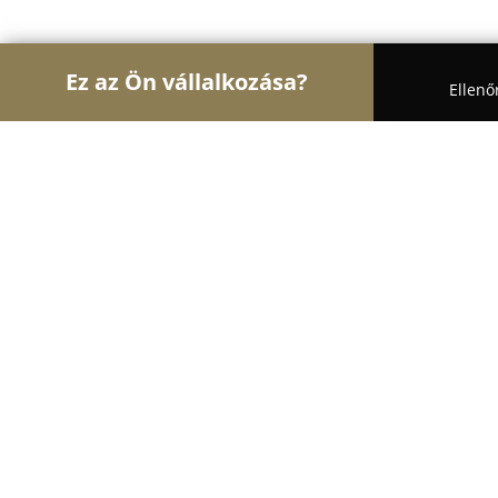
Ez az Ön vállalkozása?
Ellenő
Turul Pékség
Pékségek, Cukrászdák, Kézművese
Adjon Isten Malom és Kézműves Pé
8.5
(6)
Kecskemét, Kecskemét
Mutasd a telefonszámot