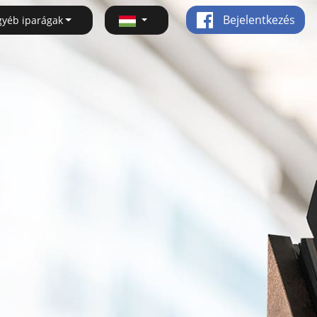
Bejelentkezés
gyéb iparágak