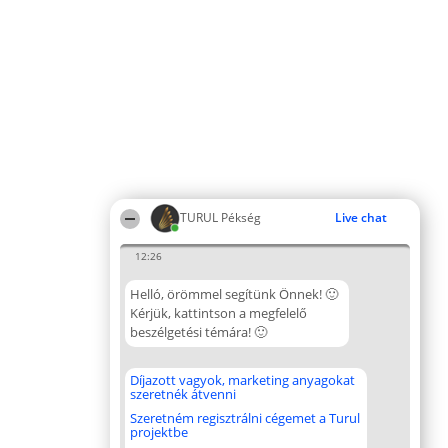
TURUL Pékség
Live chat
12:26
Helló, örömmel segítünk Önnek! 🙂
Kérjük, kattintson a megfelelő
beszélgetési témára! 🙂
Díjazott vagyok, marketing anyagokat
szeretnék átvenni
Szeretném regisztrálni cégemet a Turul
projektbe