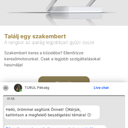
Találj egy szakembert
A rangsor az iparág legjobbjait gyűjti össze
Szakembert keres a közelébe? Ellenőrizze
keresőmotorunkat. Csak a legjobb szolgáltatásokat
használja!
Keresés
TURUL Pékség
Live chat
01:55
Helló, örömmel segítünk Önnek! 🙂Kérjük,
kattintson a megfelelő beszélgetési témára! 🙂
Rangsorszervező
Népszavazás
Elérhetőség