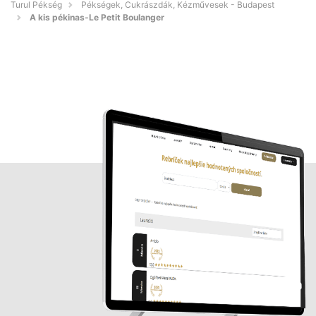
Turul Pékség
Pékségek, Cukrászdák, Kézművesek - Budapest
A kis pékinas-Le Petit Boulanger