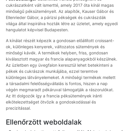
cukrászatként vált ismertté, amely 2017 óta kínál magas
minőségű péksüteményeit. Az alapítók, Kauser Gábor és
Ellenrieder Gábor, a párizsi pékségek és cukrászdák
világa által inspirálva hozták létre az üzletet, amely egyedi
hangulatot képvisel Budapesten.
A kínálat részét képezik a gondosan előállított croissant-
ok, különleges kenyerek, változatos sütemények és
minőségi kávék. A termékek helyben, friss, gondosan
kiválasztott magyar és francia alapanyagokból készülnek.
Az üzletben egy üvegfalon keresztül lehet betekinteni a
pékek és cukrászok munkájába, ezzel teremtve
különleges látványelemeket. A minőségi termékek mellett
a társadalmi felelősségvállalás is fontos, hiszen a nap
végén megmaradt pékáruval támogatják a rászorulókat.
Az itt dolgozók így a francia péksütemények iránti
elkötelezettséget ötvözik a gondoskodással és
precizitással.
Ellenőrzött weboldalak