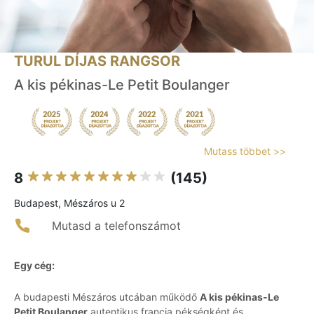
TURUL DÍJAS RANGSOR
A kis pékinas-Le Petit Boulanger
Mutass többet >>
8
(145)
Budapest, Mészáros u 2
Mutasd a telefonszámot
Egy cég:
A budapesti Mészáros utcában működő
A kis pékinas-Le
Petit Boulanger
autentikus francia pékségként és