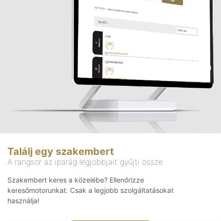
Találj egy szakembert
A rangsor az iparág legjobbjait gyűjti össze
Szakembert keres a közelébe? Ellenőrizze
keresőmotorunkat. Csak a legjobb szolgáltatásokat
használja!