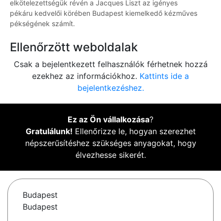
elkötelezettségük révén a Jacques Liszt az igényes
pékáru kedvelői körében Budapest kiemelkedő kézműves
pékségének számít.
Ellenőrzött weboldalak
Csak a bejelentkezett felhasználók férhetnek hozzá
ezekhez az információkhoz.
Kattints ide a
bejelentkezéshez.
Ez az Ön vállalkozása
?
Gratulálunk!
Ellenőrizze le, hogyan szerezhet
népszerűsítéshez szükséges anyagokat, hogy
élvezhesse sikerét.
Budapest
Budapest