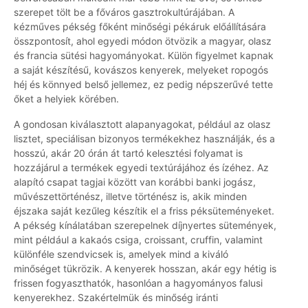
szerepet tölt be a főváros gasztrokultúrájában. A
kézműves pékség főként minőségi pékáruk előállítására
összpontosít, ahol egyedi módon ötvözik a magyar, olasz
és francia sütési hagyományokat. Külön figyelmet kapnak
a saját készítésű, kovászos kenyerek, melyeket ropogós
héj és könnyed belső jellemez, ez pedig népszerűvé tette
őket a helyiek körében.
A gondosan kiválasztott alapanyagokat, például az olasz
lisztet, speciálisan bizonyos termékekhez használják, és a
hosszú, akár 20 órán át tartó kelesztési folyamat is
hozzájárul a termékek egyedi textúrájához és ízéhez. Az
alapító csapat tagjai között van korábbi banki jogász,
művészettörténész, illetve történész is, akik minden
éjszaka saját kezűleg készítik el a friss péksüteményeket.
A pékség kínálatában szerepelnek díjnyertes sütemények,
mint például a kakaós csiga, croissant, cruffin, valamint
különféle szendvicsek is, amelyek mind a kiváló
minőséget tükrözik. A kenyerek hosszan, akár egy hétig is
frissen fogyaszthatók, hasonlóan a hagyományos falusi
kenyerekhez. Szakértelmük és minőség iránti