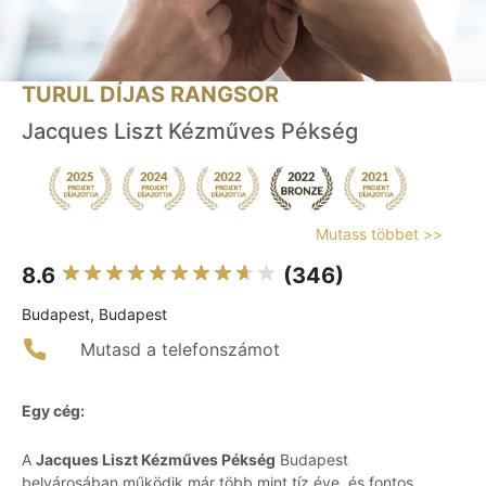
TURUL DÍJAS RANGSOR
Jacques Liszt Kézműves Pékség
Mutass többet >>
8.6
(346)
Budapest, Budapest
Mutasd a telefonszámot
Egy cég:
A
Jacques Liszt Kézműves Pékség
Budapest
belvárosában működik már több mint tíz éve, és fontos