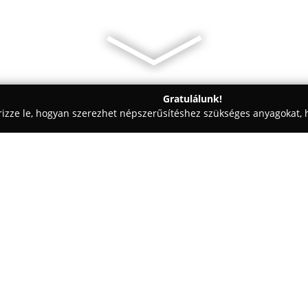
Gratulálunk!
rizze le, hogyan szerezhet népszerűsítéshez szükséges anyagokat, h
- Pilisszentiván
JÓkenyér
Egy cég:
A
JÓkenyér
már majdnem harmin
kovászból készült kenyerek és 
valamint szerte Magyarországo
összetevőkből készítik, mesters
Mutass többet >>