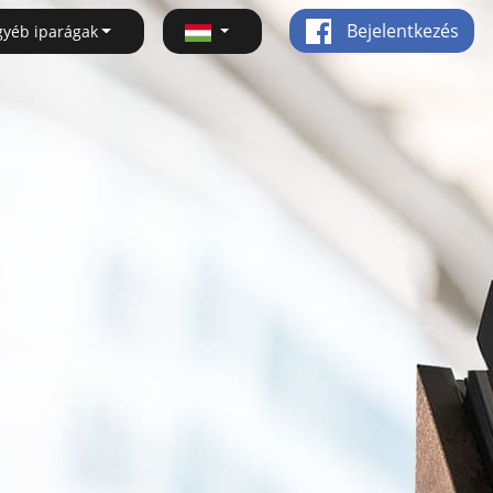
Bejelentkezés
gyéb iparágak