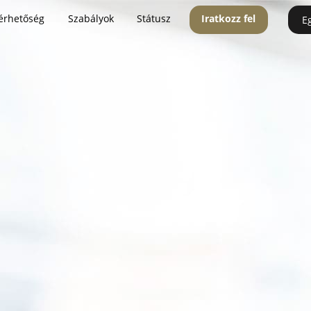
érhetőség
Szabályok
Státusz
Iratkozz fel
E