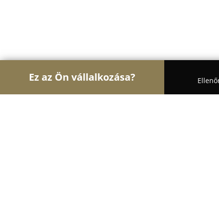
Ez az Ön vállalkozása?
Ellenő
Turul Pékség
Pékségek, Cukrászdák, Kézművesek 
JÓkenyér