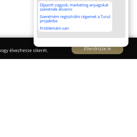
Díjazott vagyok, marketing anyagokat
szeretnék átvenni
Szeretném regisztrálni cégemet a Turul
projektbe
Problémám van
Ellenőrizze le
ogy élvezhesse sikerét.
c éve foglalkozik adalékanyagoktól mentes,
péksütemények előállításával Pilisszentivánon,
n. Termékeiket kizárólag természetes
éges adalékok, tartósítószerek vagy színezékek