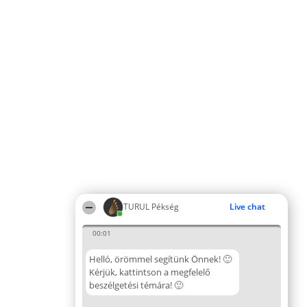
TURUL Pékség
Live chat
00:01
Helló, örömmel segítünk Önnek! 🙂
Kérjük, kattintson a megfelelő
beszélgetési témára! 🙂