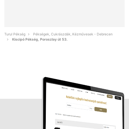
Turul Pékség
Pékségek, Cukrászdák, Kézművesek - Debrecen
Kiscipó Pékség, Poroszlay út 53.