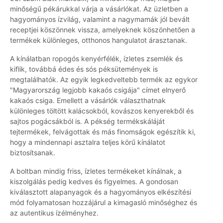
minőségű pékárukkal várja a vásárlókat. Az üzletben a
hagyományos ízvilág, valamint a nagymamák jól bevált
receptjei köszönnek vissza, amelyeknek köszönhetően a
termékek különleges, otthonos hangulatot árasztanak.
A kínálatban ropogós kenyérfélék, ízletes zsemlék és
kiflik, továbbá édes és sós péksütemények is
megtalálhatók. Az egyik legkedveltebb termék az egykor
"Magyarország legjobb kakaós csigája" címet elnyerő
kakaós csiga. Emellett a vásárlók választhatnak
különleges töltött kalácsokból, kovászos kenyerekből és
sajtos pogácsákból is. A pékség termékskáláját
tejtermékek, felvágottak és más finomságok egészítik ki,
hogy a mindennapi asztalra teljes körű kínálatot
biztosítsanak.
A boltban mindig friss, ízletes termékeket kínálnak, a
kiszolgálás pedig kedves és figyelmes. A gondosan
kiválasztott alapanyagok és a hagyományos elkészítési
mód folyamatosan hozzájárul a kimagasló minőséghez és
az autentikus ízélményhez.