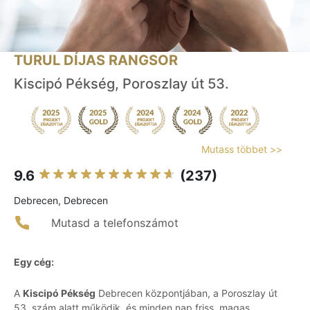
TURUL DÍJAS RANGSOR
Kiscipó Pékség, Poroszlay út 53.
Mutass többet >>
9.6
(237)
Debrecen, Debrecen
Mutasd a telefonszámot
Egy cég:
A
Kiscipó Pékség
Debrecen központjában, a Poroszlay út
53. szám alatt működik, és minden nap friss, magas