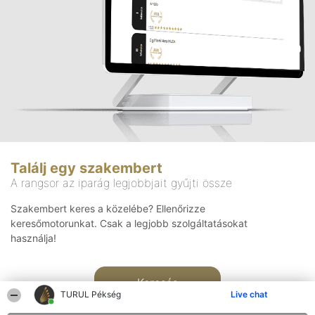
Találj egy szakembert
A rangsor az iparág legjobbjait gyűjti össze
Szakembert keres a közelébe? Ellenőrizze
keresőmotorunkat. Csak a legjobb szolgáltatásokat
használja!
Keresés
TURUL Pékség
Live chat