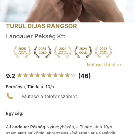
TURUL DÍJAS RANGSOR
Landauer Pékség Kft.
Mutass többet >>
9.2
(46)
Borbánya, Tünde u. 10/a
Mutasd a telefonszámot
Egy cég:
A
Landauer Pékség
Nyíregyházán, a Tünde utca 10/A
szám alatt működik, ahol széles kínálattal várja vásárlóit