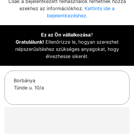
Csak a bejelentkezett felhasználók férhetnek hozzá
ezekhez az információkhoz.
Kattints ide a
bejelentkezéshez.
Ez az Ön vállalkozása
?
Gratulálunk!
Ellenőrizze le, hogyan szerezhet
népszerűsítéshez szükséges anyagokat, hogy
élvezhesse sikerét.
Borbánya
Tünde u. 10/a