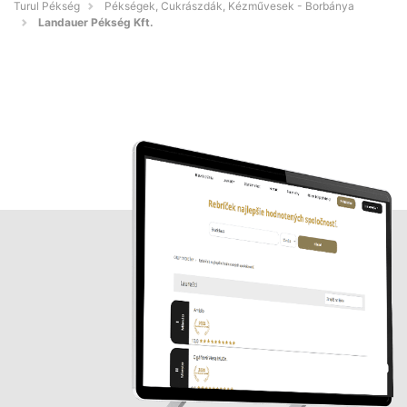
Turul Pékség
Pékségek, Cukrászdák, Kézművesek - Borbánya
Landauer Pékség Kft.