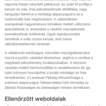
naponta frissen készített pékáruval. Az üzlet fő profilja a
kenyér és más, friss péksütemények előállítása, nagy
hangsúlyt fektetve a minőségi alapanyagokra és a
tradicionális ízek megőrzésére. A választékban
szerepelnek hagyományos termékek mellett változatos
specialitások is, amelyeket a vásárlói visszajelzések
kiemelkedőnek értékelnek. Egyik legnépszerűbb
termékük a sváb rozsos kenyér, amit sokan
nélkülözhetetlennek tartanak.
A vállalkozás barátságos, közvetlen kiszolgálással járul
hozzá a pozitív vásárlási élményhez, segítve a vevőket a
megfelelő péksütemény kiválasztásában. A helyszíni
vásárlás mellett házhozszállítás is rendelkezésre áll, így
bárki könnyen hozzájuthat a kiváló minőségű és friss
termékekhez. A Landauer Pékség elhivatottsága a
prémium alapanyagok felhasználása iránt biztosítja az
állandó frissességet és ízletességet minden termékben.
Ellenőrzött weboldalak