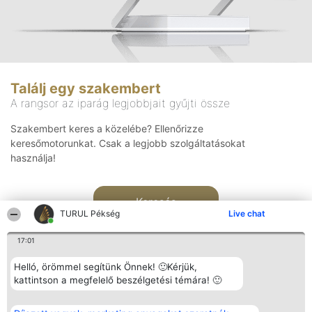
Találj egy szakembert
A rangsor az iparág legjobbjait gyűjti össze
Szakembert keres a közelébe? Ellenőrizze
keresőmotorunkat. Csak a legjobb szolgáltatásokat
használja!
Keresés
TURUL Pékség
Live chat
17:01
Helló, örömmel segítünk Önnek! 🙂Kérjük,
kattintson a megfelelő beszélgetési témára! 🙂
Rangsorszervező
Népszavazás
Elérhetőség