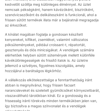
kedvelőit szólítja meg különleges élménnyel. Az üzlet
nemcsak pékségként, hanem kávézóként, bisztróként,
szendvicsezőként és delikáteszként is funkcionál, ahol a
frissen sütött termékek illata már a bejáratnál megragadja
az érkezőket.
A kínálat magában foglalja a gondosan készített
kenyereket, kifliket, zsemléket, valamint változatos
péksüteményeket, például croissant-t, répatortát,
gesztenyés és diós minicsigákat. A vendégek számára
elérhetőek helyben sütött sütemények mellett különféle
kávékülönlegességek és frissítő italok is. Az üzletre
jellemző a szívélyes, figyelmes kiszolgálás, amely
hozzájárul a barátságos légkörhöz.
A vállalkozás elkötelezettsége a fenntarthatóság iránt
abban is megnyilvánul, hogy frissen facsart
narancsleveket és szeletelt gyümölcsöket környezetbarát,
visszaváltható tárolókban kínál. Ez a gondosság és a
frissesség iránti törekvés minden termékükben jelen van,
így biztosítva a magas színvonalat és a vendégek