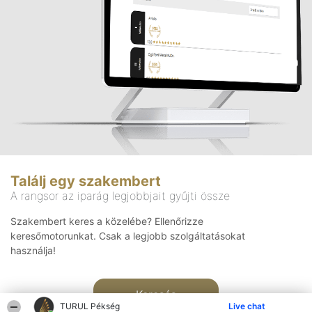
Találj egy szakembert
A rangsor az iparág legjobbjait gyűjti össze
Szakembert keres a közelébe? Ellenőrizze
keresőmotorunkat. Csak a legjobb szolgáltatásokat
használja!
Keresés
TURUL Pékség
Live chat