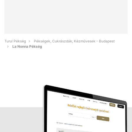
Turul Pékség
Pékségek, Cukrászdák, Kézművesek - Budapest
La Nonna Pékség