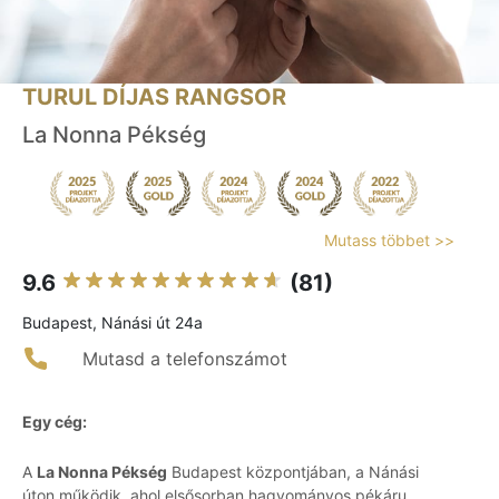
TURUL DÍJAS RANGSOR
La Nonna Pékség
Mutass többet >>
9.6
(81)
Budapest, Nánási út 24a
Mutasd a telefonszámot
Egy cég:
A
La Nonna Pékség
Budapest központjában, a Nánási
úton működik, ahol elsősorban hagyományos pékáru