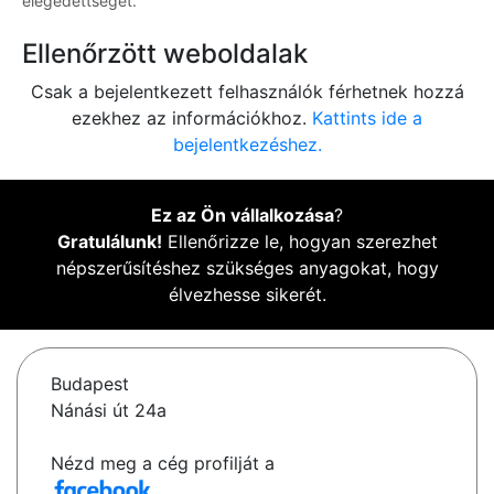
elégedettségét.
Ellenőrzött weboldalak
Csak a bejelentkezett felhasználók férhetnek hozzá
ezekhez az információkhoz.
Kattints ide a
bejelentkezéshez.
Ez az Ön vállalkozása
?
Gratulálunk!
Ellenőrizze le, hogyan szerezhet
népszerűsítéshez szükséges anyagokat, hogy
élvezhesse sikerét.
Budapest
Nánási út 24a
Nézd meg a cég profilját a