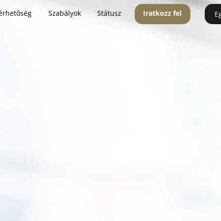
érhetőség
Szabályok
Státusz
Iratkozz fel
E