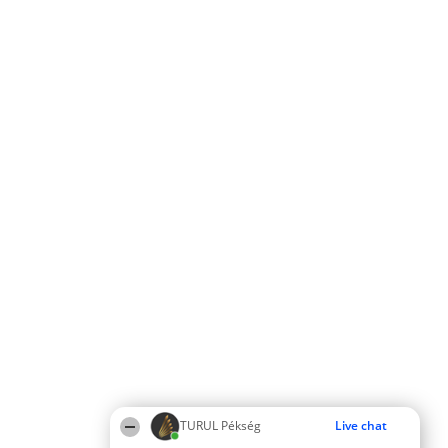
TURUL Pékség
Live chat