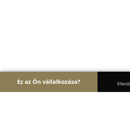
Ez az Ön vállalkozása?
Ellenő
Turul Pékség
Pékségek, Cukrászdák, Kézművesek
Leon Pékség