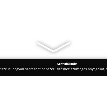
Gratulálunk!
rizze le, hogyan szerezhet népszerűsítéshez szükséges anyagokat, h
 - Ócsa
Leon Pékség