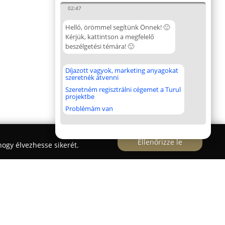
02:47
Helló, örömmel segítünk Önnek! 🙂
Kérjük, kattintson a megfelelő
beszélgetési témára! 🙂
Díjazott vagyok, marketing anyagokat
szeretnék átvenni
Szeretném regisztrálni cégemet a Turul
projektbe
Problémám van
Ellenőrizze le
ogy élvezhesse sikerét.