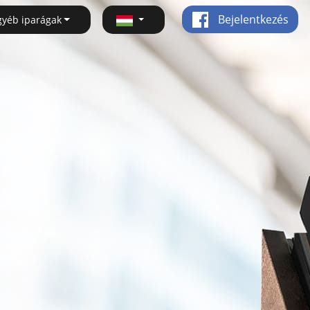
Bejelentkezés
gyéb iparágak