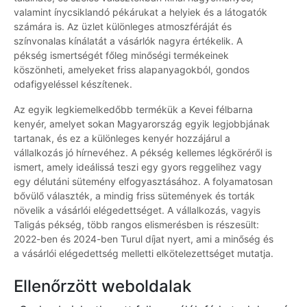
valamint ínycsiklandó pékárukat a helyiek és a látogatók
számára is. Az üzlet különleges atmoszféráját és
színvonalas kínálatát a vásárlók nagyra értékelik. A
pékség ismertségét főleg minőségi termékeinek
köszönheti, amelyeket friss alapanyagokból, gondos
odafigyeléssel készítenek.
Az egyik legkiemelkedőbb termékük a Kevei félbarna
kenyér, amelyet sokan Magyarország egyik legjobbjának
tartanak, és ez a különleges kenyér hozzájárul a
vállalkozás jó hírnevéhez. A pékség kellemes légköréről is
ismert, amely ideálissá teszi egy gyors reggelihez vagy
egy délutáni sütemény elfogyasztásához. A folyamatosan
bővülő választék, a mindig friss sütemények és torták
növelik a vásárlói elégedettséget. A vállalkozás, vagyis
Taligás pékség, több rangos elismerésben is részesült:
2022-ben és 2024-ben Turul díjat nyert, ami a minőség és
a vásárlói elégedettség melletti elkötelezettséget mutatja.
Ellenőrzött weboldalak