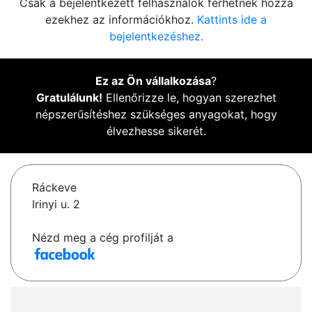
Csak a bejelentkezett felhasználók férhetnek hozzá
ezekhez az információkhoz.
Kattints ide a
bejelentkezéshez.
Ez az Ön vállalkozása
?
Gratulálunk!
Ellenőrizze le, hogyan szerezhet
népszerűsítéshez szükséges anyagokat, hogy
élvezhesse sikerét.
Ráckeve
Irinyi u. 2
Nézd meg a cég profilját a