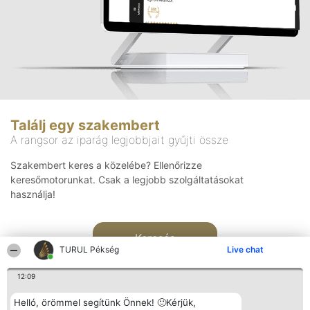
Találj egy szakembert
A rangsor az iparág legjobbjait gyűjti össze
Szakembert keres a közelébe? Ellenőrizze
keresőmotorunkat. Csak a legjobb szolgáltatásokat
használja!
Keresés
TURUL Pékség
Live chat
12:09
Helló, örömmel segítünk Önnek! 🙂Kérjük,