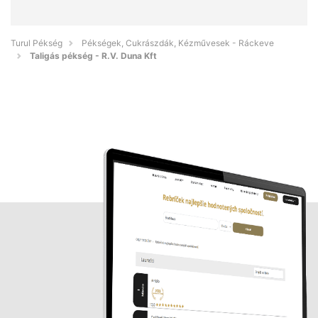
Turul Pékség
Pékségek, Cukrászdák, Kézművesek - Ráckeve
Taligás pékség - R.V. Duna Kft