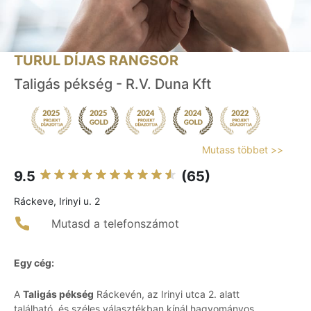
TURUL DÍJAS RANGSOR
Taligás pékség - R.V. Duna Kft
Mutass többet >>
9.5
(65)
Ráckeve, Irinyi u. 2
Mutasd a telefonszámot
Egy cég:
A
Taligás pékség
Ráckevén, az Irinyi utca 2. alatt
található, és széles választékban kínál hagyományos,